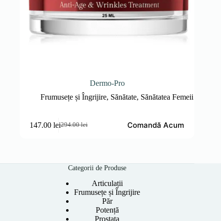
Dermo-Pro
Frumusețe și Îngrijire
,
Sănătate
,
Sănătatea Femeii
Comandă Acum
147.00
lei
294.00
lei
Prețul
Prețul
inițial
curent
a
este:
fost:
147.00 lei.
294.00 lei.
Categorii de Produse
Articulații
Frumusețe și Îngrijire
Păr
Potență
Prostata