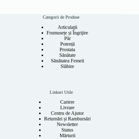
a
este:
fost:
189.00 lei.
359.00 lei.
Categorii de Produse
Articulații
Frumusețe și Îngrijire
Păr
Potență
Prostata
Sănătate
Sănătatea Femeii
Slăbire
Linkuri Utile
Cariere
Livrare
Centru de Ajutor
Returnări și Rambursări
Newsletter
Status
Mărturii