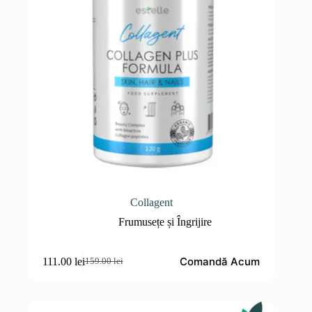
Collagent
Frumusețe și Îngrijire
Comandă Acum
111.00
lei
159.00
lei
Prețul
Prețul
inițial
curent
a
este:
fost:
111.00 lei.