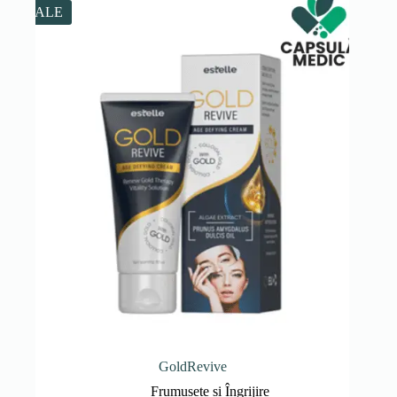
159.00 lei.
SALE
GoldRevive
Frumusețe și Îngrijire