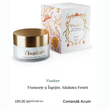
Visadore
Frumusețe și Îngrijire
,
Sănătatea Femeii
Comandă Acum
189.00
lei
359.00
lei
Prețul
Prețul
inițial
curent