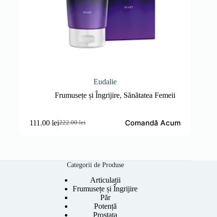
Eudalie
Frumusețe și Îngrijire
,
Sănătatea Femeii
Comandă Acum
111.00
lei
222.00
lei
Prețul
Prețul
inițial
curent
a
este:
fost:
111.00 lei.
222.00 lei.
Categorii de Produse
Articulații
Frumusețe și Îngrijire
Păr
Potență
Prostata