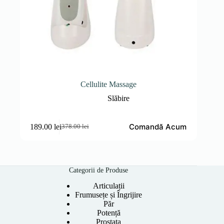
Cellulite Massage
Slăbire
Comandă Acum
189.00
lei
378.00
lei
Prețul
Prețul
inițial
curent
a
este:
fost:
189.00 lei.
378.00 lei.
Categorii de Produse
Articulații
Frumusețe și Îngrijire
Păr
Potență
Prostata