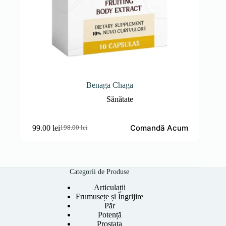
Benaga Chaga
Sănătate
Comandă Acum
99.00
lei
198.00
lei
Prețul
Prețul
inițial
curent
a
este:
fost:
99.00 lei.
198.00 lei.
Categorii de Produse
Articulații
Frumusețe și Îngrijire
Păr
Potență
Prostata