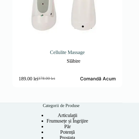
Cellulite Massage
Slăbire
Comandă Acum
189.00
lei
378.00
lei
Prețul
Prețul
inițial
curent
a
este:
fost:
189.00 lei.
378.00 lei.
Categorii de Produse
Articulații
Frumusețe și Îngrijire
Păr
Potență
Prostata