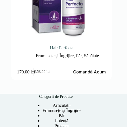
Hair Perfecta
Frumusețe și Îngrijire
,
Păr
,
Sănătate
Comandă Acum
179.00
lei
358.00
lei
Prețul
Prețul
inițial
curent
a
este:
fost:
179.00 lei.
358.00 lei.
Categorii de Produse
Articulații
Frumusețe și Îngrijire
Păr
Potență
Prostata