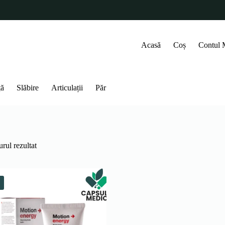
Acasă
Coș
Contul
ță
Slăbire
Articulații
Păr
rul rezultat