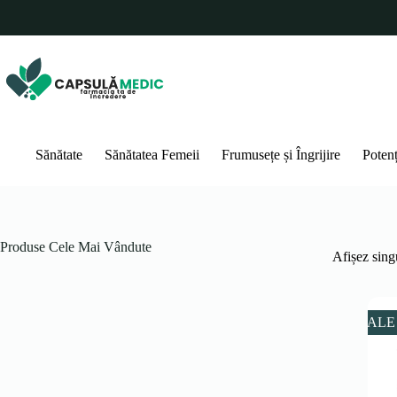
Sari
la
conținut
Sănătate
Sănătatea Femeii
Frumusețe și Îngrijire
Poten
Produse Cele Mai Vândute
Afișez singu
SALE