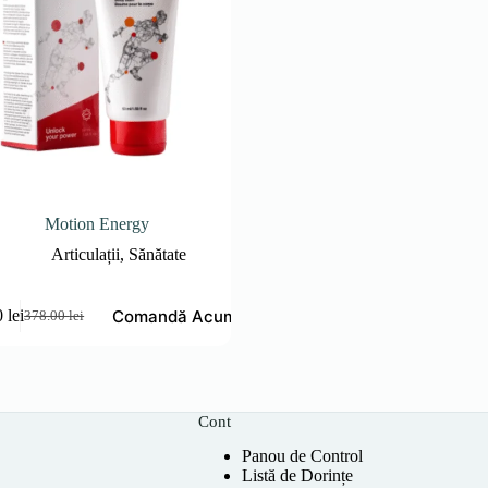
Motion Energy
Articulații
,
Sănătate
Comandă Acum
0
lei
378.00
lei
Prețul
Prețul
inițial
curent
a
este:
fost:
189.00 lei.
378.00 lei.
Cont
Panou de Control
Listă de Dorințe