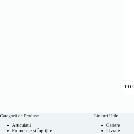
119.0
Categorii de Produse
Linkuri Utile
Articulații
Cariere
Frumusețe și Îngrijire
Livrare