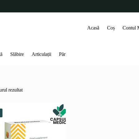
Acasă
Coș
Contul
ță
Slăbire
Articulații
Păr
rul rezultat