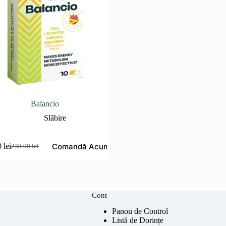
Balancio
Slăbire
Comandă Acum
0
lei
238.00
lei
Prețul
Prețul
inițial
curent
a
este:
fost:
119.00 lei.
238.00 lei.
Cont
Panou de Control
Listă de Dorințe