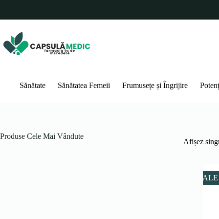
Sari
la
conținut
Sănătate
Sănătatea Femeii
Frumusețe și Îngrijire
Poten
Produse Cele Mai Vândute
Afișez singu
SALE