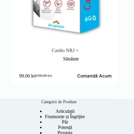
Cardio NRJ +
Sănătate
Comandă Acum
99.00
lei
198.00
lei
Prețul
Prețul
inițial
curent
a
este:
fost:
99.00 lei.
198.00 lei.
Categorii de Produse
Articulații
Frumusețe și Îngrijire
Păr
Potență
Prostata