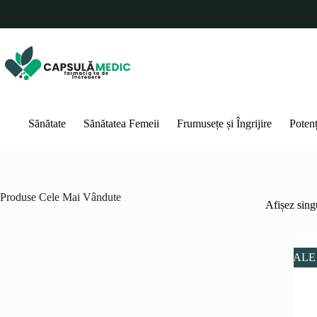
Sari
la
conținut
Sănătate
Sănătatea Femeii
Frumusețe și Îngrijire
Poten
Produse Cele Mai Vândute
Afișez singu
SALE