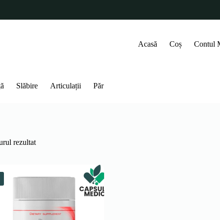
Acasă
Coș
Contul
ță
Slăbire
Articulații
Păr
rul rezultat