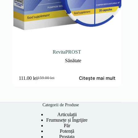
RevitaPROST
Sănătate
Citește mai mult
111.00
lei
159.00
lei
Prețul
Prețul
inițial
curent
a
este:
fost:
111.00 lei.
159.00 lei.
Categorii de Produse
Articulații
Frumusețe și Îngrijire
Păr
Potență
Prostata