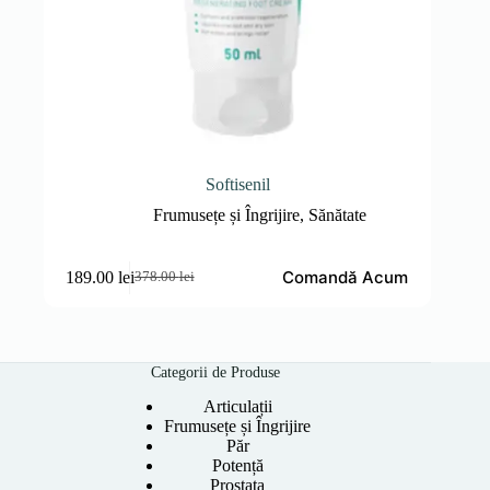
Softisenil
Frumusețe și Îngrijire
,
Sănătate
Comandă Acum
189.00
lei
378.00
lei
Prețul
Prețul
inițial
curent
a
este:
fost:
189.00 lei.
378.00 lei.
Categorii de Produse
Articulații
Frumusețe și Îngrijire
Păr
Potență
Prostata