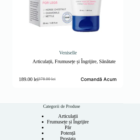
Veniselle
Articulații
,
Frumusețe și Îngrijire
,
Sănătate
Comandă Acum
189.00
lei
378.00
lei
Prețul
Prețul
inițial
curent
a
este:
fost:
189.00 lei.
378.00 lei.
Categorii de Produse
Articulații
Frumusețe și Îngrijire
Păr
Potență
Prostata