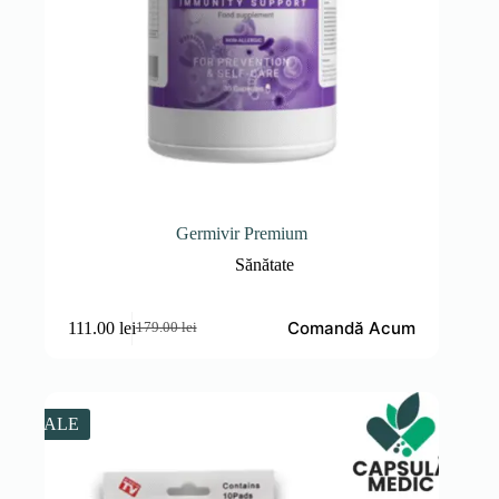
Germivir Premium
Sănătate
Comandă Acum
111.00
lei
179.00
lei
Prețul
Prețul
inițial
curent
a
este:
fost:
111.00 lei.
179.00 lei.
SALE