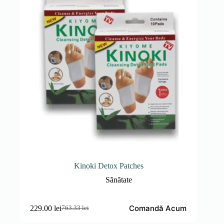
Kinoki Detox Patches
Sănătate
Comandă Acum
229.00
lei
763.33
lei
Prețul
Prețul
inițial
curent