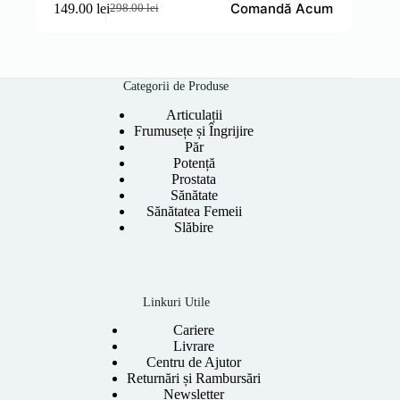
Comandă Acum
149.00
lei
298.00
lei
Prețul
Prețul
inițial
curent
a
este:
fost:
149.00 lei.
298.00 lei.
Categorii de Produse
Articulații
Frumusețe și Îngrijire
Păr
Potență
Prostata
Sănătate
Sănătatea Femeii
Slăbire
Linkuri Utile
Cariere
Livrare
Centru de Ajutor
Returnări și Rambursări
Newsletter