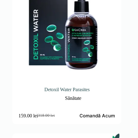
Detoxil Water Parasites
Sănătate
Comandă Acum
159.00
lei
318.00
lei
Prețul
Prețul
inițial
curent
a
este:
fost:
159.00 lei.