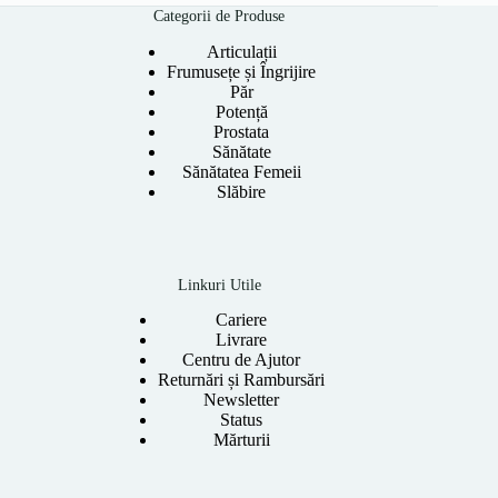
358.00 lei.
Categorii de Produse
Articulații
Frumusețe și Îngrijire
Păr
Potență
Prostata
Sănătate
Sănătatea Femeii
Slăbire
Linkuri Utile
Cariere
Livrare
Centru de Ajutor
Returnări și Rambursări
Newsletter
Status
Mărturii