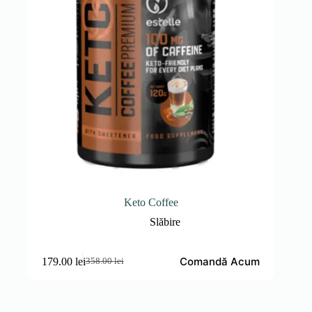
Keto Coffee
Slăbire
Comandă Acum
179.00
lei
358.00
lei
Prețul
Prețul
inițial
curent
a
este:
fost:
179.00 lei.