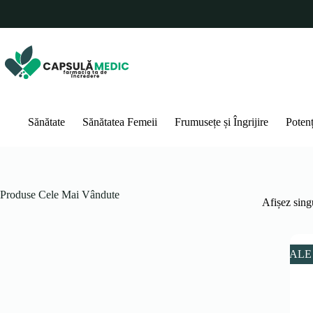
Sari
la
conținut
Sănătate
Sănătatea Femeii
Frumusețe și Îngrijire
Poten
Produse Cele Mai Vândute
Afișez singu
SALE