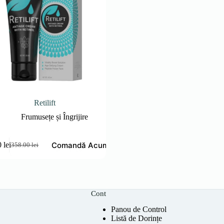
Retilift
Frumusețe și Îngrijire
Comandă Acum
0
lei
358.00
lei
Prețul
Prețul
inițial
curent
a
este:
fost:
179.00 lei.
358.00 lei.
Cont
Panou de Control
Listă de Dorințe