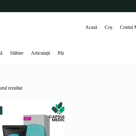
Acasă
Coș
Contul
ță
Slăbire
Articulații
Păr
rul rezultat