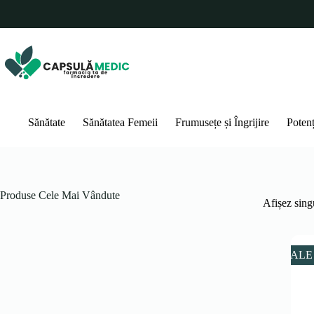
Sari
la
conținut
Sănătate
Sănătatea Femeii
Frumusețe și Îngrijire
Poten
Produse Cele Mai Vândute
Afișez singu
SALE