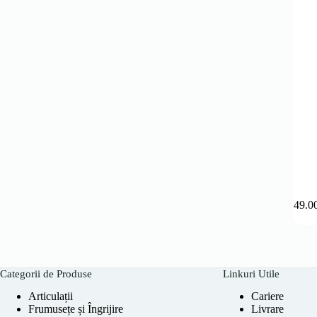
149.0
Categorii de Produse
Linkuri Utile
Articulații
Cariere
Frumusețe și Îngrijire
Livrare