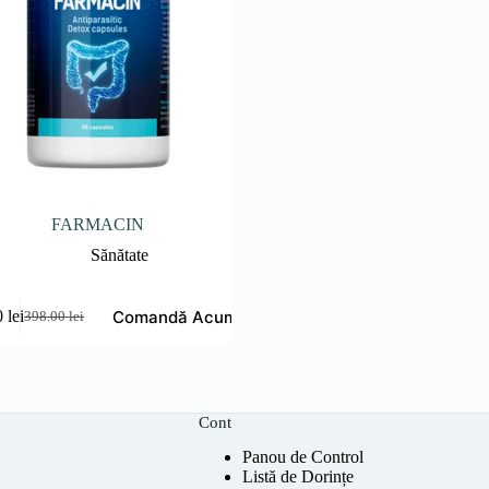
FARMACIN
Sănătate
Comandă Acum
0
lei
398.00
lei
Prețul
Prețul
inițial
curent
a
este:
fost:
149.00 lei.
398.00 lei.
Cont
Panou de Control
Listă de Dorințe