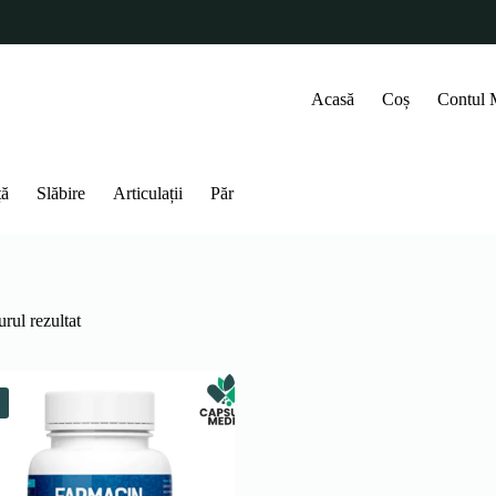
Acasă
Coș
Contul
ță
Slăbire
Articulații
Păr
rul rezultat