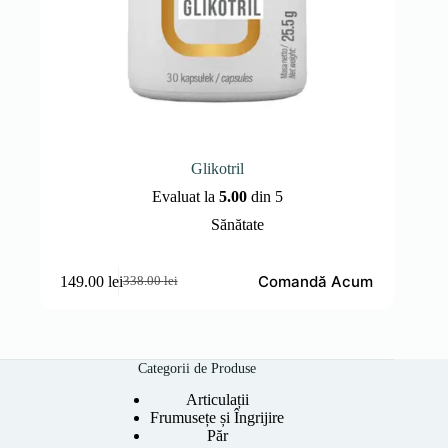
Glikotril
Evaluat la
5.00
din 5
Sănătate
Comandă Acum
149.00
lei
338.00
lei
Prețul
Prețul
inițial
curent
a
este:
fost:
149.00 lei.
338.00 lei.
Categorii de Produse
Articulații
Frumusețe și Îngrijire
Păr