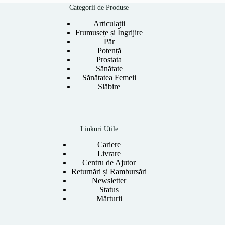
222.00 lei.
Categorii de Produse
Articulații
Frumusețe și Îngrijire
Păr
Potență
Prostata
Sănătate
Sănătatea Femeii
Slăbire
Linkuri Utile
Cariere
Livrare
Centru de Ajutor
Returnări și Rambursări
Newsletter
Status
Mărturii