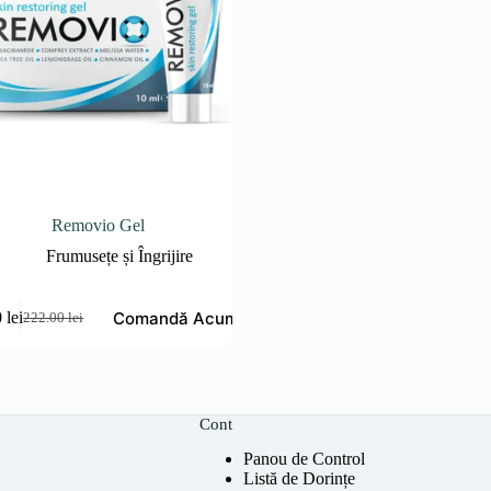
Removio Gel
Frumusețe și Îngrijire
Comandă Acum
0
lei
222.00
lei
Prețul
Prețul
inițial
curent
a
este:
fost:
111.00 lei.
222.00 lei.
Cont
Panou de Control
Listă de Dorințe