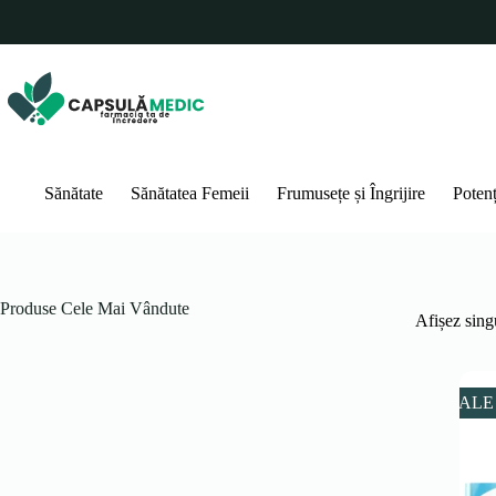
Sari
la
conținut
Sănătate
Sănătatea Femeii
Frumusețe și Îngrijire
Poten
Produse Cele Mai Vândute
Afișez singu
SALE