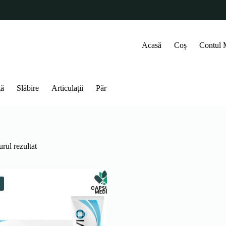
Acasă
Coș
Contul
ță
Slăbire
Articulații
Păr
rul rezultat