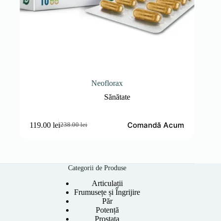
Neoflorax
Sănătate
Comandă Acum
119.00
lei
238.00
lei
Prețul
Prețul
inițial
curent
a
este:
fost:
119.00 lei.
238.00 lei.
Categorii de Produse
Articulații
Frumusețe și Îngrijire
Păr
Potență
Prostata