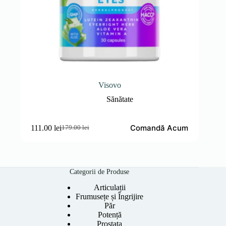
Visovo
Sănătate
Comandă Acum
111.00
lei
179.00
lei
Prețul
Prețul
inițial
curent
a
este:
fost:
111.00 lei.
179.00 lei.
Categorii de Produse
Articulații
Frumusețe și Îngrijire
Păr
Potență
Prostata