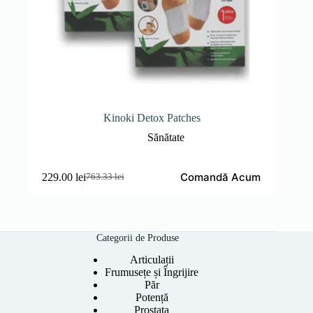
Kinoki Detox Patches
Sănătate
Comandă Acum
229.00
lei
763.33
lei
Prețul
Prețul
inițial
curent
a
este:
fost:
229.00 lei.
763.33 lei.
Categorii de Produse
Articulații
Frumusețe și Îngrijire
Păr
Potență
Prostata