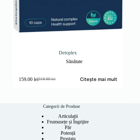
Detoplex
Sănătate
Citește mai mult
159.00
lei
318.00
lei
Prețul
Prețul
inițial
curent
a
este:
fost:
159.00 lei.
318.00 lei.
Categorii de Produse
Articulații
Frumusețe și Îngrijire
Păr
Potență
Prostata