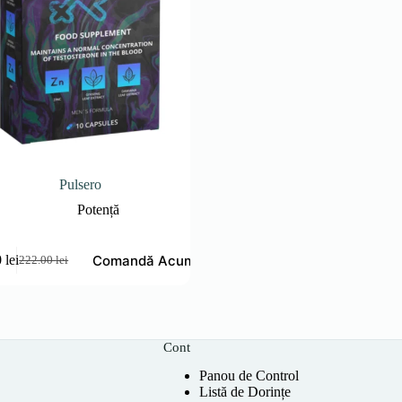
Pulsero
Potență
Comandă Acum
0
lei
222.00
lei
Prețul
Prețul
inițial
curent
a
este:
fost:
111.00 lei.
222.00 lei.
Cont
Panou de Control
Listă de Dorințe