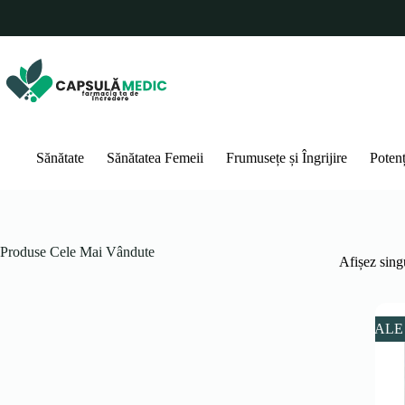
Sari
la
conținut
Sănătate
Sănătatea Femeii
Frumusețe și Îngrijire
Poten
Produse Cele Mai Vândute
Afișez singu
SALE