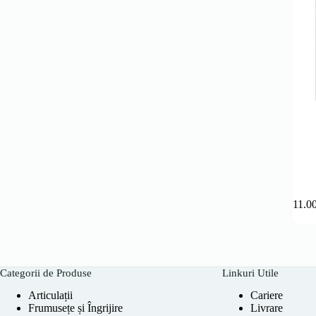
111.0
Categorii de Produse
Linkuri Utile
Articulații
Cariere
Frumusețe și Îngrijire
Livrare