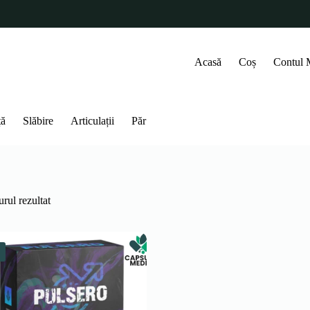
Acasă
Coș
Contul
ță
Slăbire
Articulații
Păr
rul rezultat