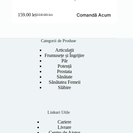
Comandă Acum
159.00
lei
318.00
lei
Prețul
Prețul
inițial
curent
a
este:
fost:
159.00 lei.
318.00 lei.
Categorii de Produse
Articulații
Frumusețe și Îngrijire
Păr
Potență
Prostata
Sănătate
Sănătatea Femeii
Slăbire
Linkuri Utile
Cariere
Livrare
Centru de Ajutor