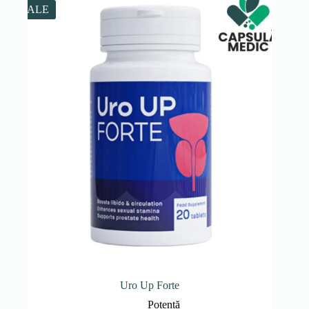
238.00 lei.
SALE
Uro Up Forte
Potență