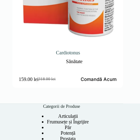
Cardiotonus
Sănătate
Comandă Acum
159.00
lei
318.00
lei
Prețul
Prețul
inițial
curent
a
este:
fost:
159.00 lei.
318.00 lei.
Categorii de Produse
Articulații
Frumusețe și Îngrijire
Păr
Potență
Prostata