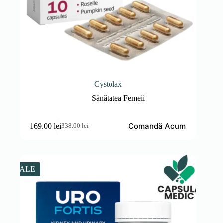
Cystolax
Sănătatea Femeii
Comandă Acum
169.00
lei
338.00
lei
Prețul
Prețul
inițial
curent
a
este:
fost:
169.00 lei.
338.00 lei.
SALE