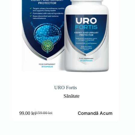
URO Fortis
Sănătate
Comandă Acum
99.00
lei
159.00
lei
Prețul
Prețul
inițial
curent
a
este:
fost:
99.00 lei.