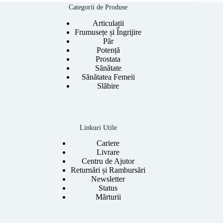
159.00 lei.
Categorii de Produse
Articulații
Frumusețe și Îngrijire
Păr
Potență
Prostata
Sănătate
Sănătatea Femeii
Slăbire
Linkuri Utile
Cariere
Livrare
Centru de Ajutor
Returnări și Rambursări
Newsletter
Status
Mărturii