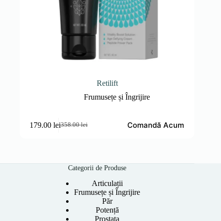
Retilift
Frumusețe și Îngrijire
Comandă Acum
179.00
lei
358.00
lei
Prețul
Prețul
inițial
curent
a
este:
fost:
179.00 lei.
358.00 lei.
Categorii de Produse
Articulații
Frumusețe și Îngrijire
Păr
Potență
Prostata