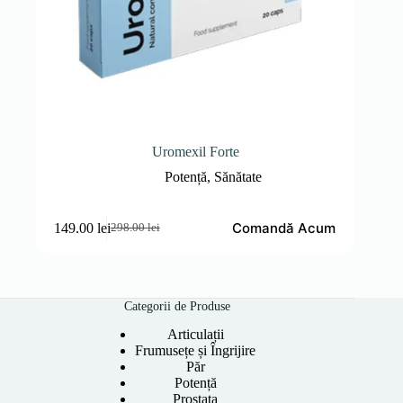
Uromexil Forte
Potență
,
Sănătate
Comandă Acum
149.00
lei
298.00
lei
Prețul
Prețul
inițial
curent
a
este:
fost:
149.00 lei.
298.00 lei.
Categorii de Produse
Articulații
Frumusețe și Îngrijire
Păr
Potență
Prostata