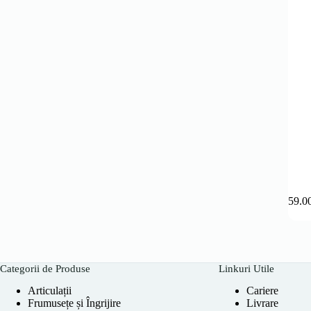
159.0
Categorii de Produse
Linkuri Utile
Articulații
Cariere
Frumusețe și Îngrijire
Livrare