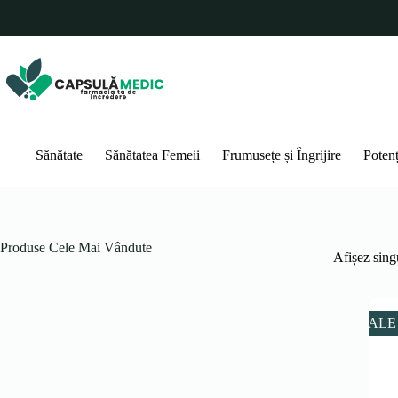
Sari
la
conținut
Sănătate
Sănătatea Femeii
Frumusețe și Îngrijire
Poten
Produse Cele Mai Vândute
Afișez singu
SALE