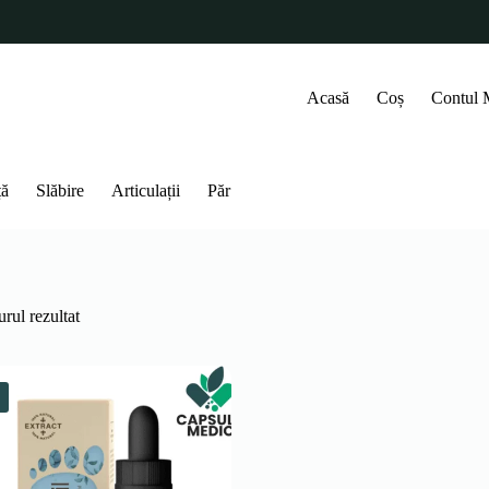
Acasă
Coș
Contul
ță
Slăbire
Articulații
Păr
rul rezultat