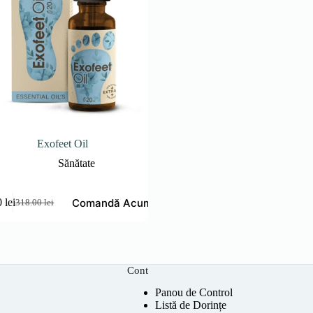
Exofeet Oil
Sănătate
Comandă Acum
0
lei
318.00
lei
Prețul
Prețul
inițial
curent
a
este:
fost:
159.00 lei.
318.00 lei.
Cont
Panou de Control
Listă de Dorințe