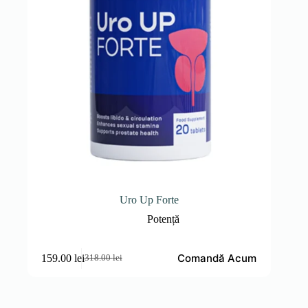
Uro Up Forte
Potență
Comandă Acum
159.00
lei
318.00
lei
Prețul
Prețul
inițial
curent
a
este:
fost:
159.00 lei.