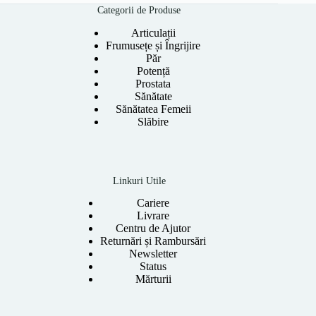
318.00 lei.
Categorii de Produse
Articulații
Frumusețe și Îngrijire
Păr
Potență
Prostata
Sănătate
Sănătatea Femeii
Slăbire
Linkuri Utile
Cariere
Livrare
Centru de Ajutor
Returnări și Rambursări
Newsletter
Status
Mărturii