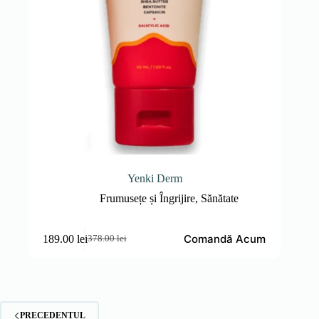
Yenki Derm
Frumusețe și Îngrijire
,
Sănătate
Comandă Acum
189.00
lei
378.00
lei
Prețul
Prețul
inițial
curent
a
este:
fost:
189.00 lei.
378.00 lei.
PRECEDENTUL