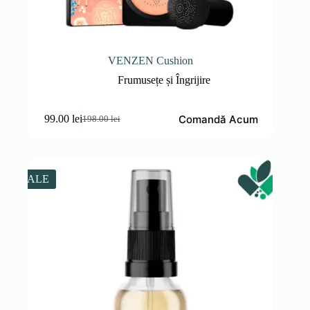
VENZEN Cushion
Frumusețe și Îngrijire
Comandă Acum
99.00
lei
198.00
lei
Prețul
Prețul
inițial
curent
a
este:
fost:
99.00 lei.
198.00 lei.
SALE