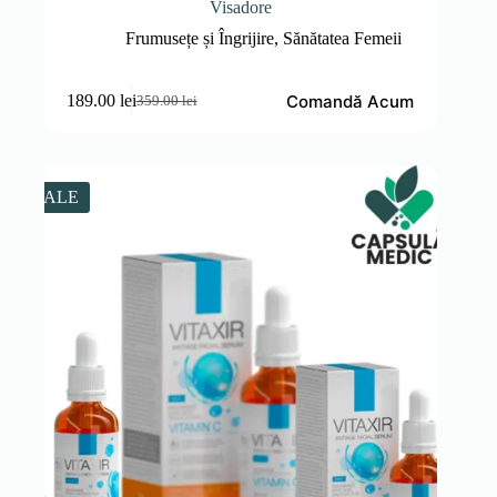
Visadore
Frumusețe și Îngrijire
,
Sănătatea Femeii
Comandă Acum
189.00
lei
359.00
lei
Prețul
Prețul
inițial
curent
a
este:
fost:
189.00 lei.
359.00 lei.
SALE