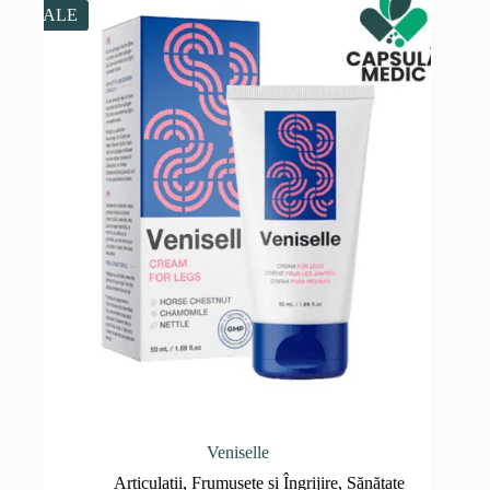
596.00 lei.
SALE
Veniselle
Articulații
,
Frumusețe și Îngrijire
,
Sănătate