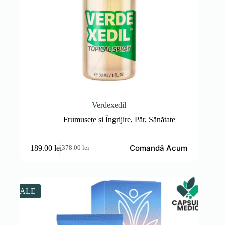
Verdexedil
Frumusețe și Îngrijire
,
Păr
,
Sănătate
Comandă Acum
189.00
lei
378.00
lei
Prețul
Prețul
inițial
curent
a
este:
fost:
189.00 lei.
378.00 lei.
SALE