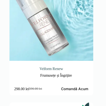
Velform Renew
Frumusețe și Îngrijire
Comandă Acum
298.00
lei
596.00
lei
Prețul
Prețul
inițial
curent
a
este:
fost:
298.00 lei.