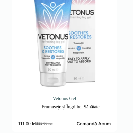
Vetonus Gel
Frumusețe și Îngrijire
,
Sănătate
Comandă Acum
111.00
lei
222.00
lei
Prețul
Prețul
inițial
curent