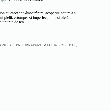
on cu efect anti-îmbătrânire, acoperire naturală și
nul pielii, estompează imperfecțiunile și oferă un
 tipurile de ten.
FOND DE TEN
,
HIDRATANT
,
MACHIAJ COREEAN
,