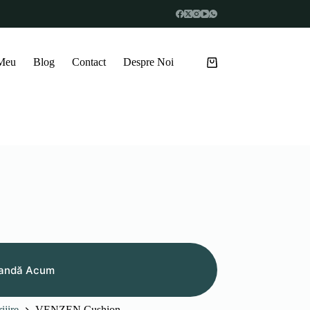
 Meu
Blog
Contact
Despre Noi
Coș
de
cumpărături
andă Acum
ijire
VENZEN Cushion