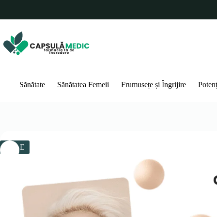
Sari
la
conținut
Sănătate
Sănătatea Femeii
Frumusețe și Îngrijire
Poten
SALE