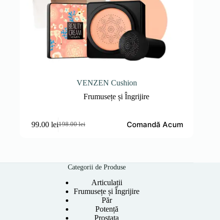
VENZEN Cushion
Frumusețe și Îngrijire
Comandă Acum
99.00
lei
198.00
lei
Prețul
Prețul
inițial
curent
a
este:
fost:
99.00 lei.
198.00 lei.
Categorii de Produse
Articulații
Frumusețe și Îngrijire
Păr
Potență
Prostata