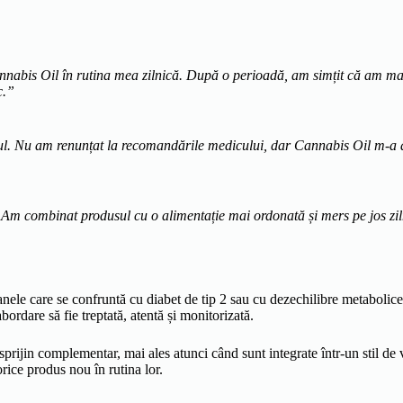
nabis Oil în rutina mea zilnică. După o perioadă, am simțit că am mai 
c.”
. Nu am renunțat la recomandările medicului, dar Cannabis Oil m-a aju
 Am combinat produsul cu o alimentație mai ordonată și mers pe jos zilni
anele care se confruntă cu diabet de tip 2 sau cu dezechilibre metabolice.
ordare să fie treptată, atentă și monitorizată.
sprijin complementar, mai ales atunci când sunt integrate într-un stil de
rice produs nou în rutina lor.