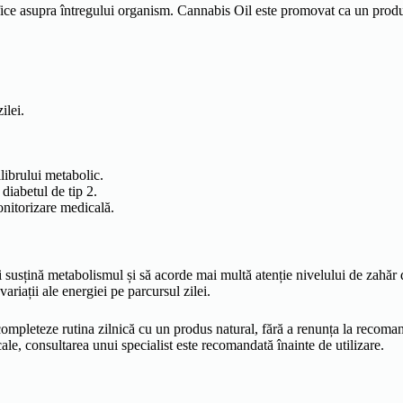
efice asupra întregului organism. Cannabis Oil este promovat ca un produ
ilei.
librului metabolic.
diabetul de tip 2.
monitorizare medicală.
și susțină metabolismul și să acorde mai multă atenție nivelului de zahăr
ariații ale energiei pe parcursul zilei.
 completeze rutina zilnică cu un produs natural, fără a renunța la recom
le, consultarea unui specialist este recomandată înainte de utilizare.