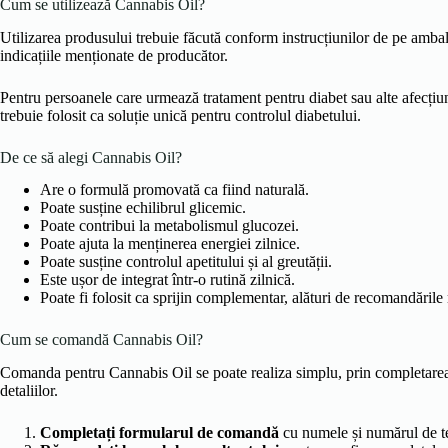
Cum se utilizează Cannabis Oil?
Utilizarea produsului trebuie făcută conform instrucțiunilor de pe ambala
indicațiile menționate de producător.
Pentru persoanele care urmează tratament pentru diabet sau alte afecțiun
trebuie folosit ca soluție unică pentru controlul diabetului.
De ce să alegi Cannabis Oil?
Are o formulă promovată ca fiind naturală.
Poate susține echilibrul glicemic.
Poate contribui la metabolismul glucozei.
Poate ajuta la menținerea energiei zilnice.
Poate susține controlul apetitului și al greutății.
Este ușor de integrat într-o rutină zilnică.
Poate fi folosit ca sprijin complementar, alături de recomandările
Cum se comandă Cannabis Oil?
Comanda pentru Cannabis Oil se poate realiza simplu, prin completarea 
detaliilor.
Completați formularul de comandă
cu numele și numărul de t