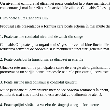
Un nivel mai echilibrat al glicemiei poate contribui la o stare mai stabil
concentrate și mai încrezătoare în activitățile zilnice. Cannabis Oil este
Cum poate ajuta Cannabis Oil?
Produsul este prezentat ca o formulă care poate acționa în mai multe dir
1. Poate susține controlul nivelului de zahăr din sânge
Cannabis Oil poate ajuta organismul să gestioneze mai bine fluctuațiile g
reducerea senzației de oboseală și la menținerea unei stări generale mai
2. Poate contribui la transformarea glucozei în energie
Glucoza este una dintre principalele surse de energie ale organismului. 
promovat ca un sprijin pentru procesele naturale prin care glucoza este 
3. Poate susține metabolismul și controlul greutății
Multe persoane cu dezechilibre metabolice observă schimbări în apetit, p
echilibrat, mai ales atunci când este asociat cu o alimentație atentă.
4. Poate sprijini sănătatea vaselor de sânge și a organelor interne