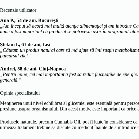
Recenzie utilizator
Ana P., 54 de ani, București
„Am început să acord mai multă atenție alimentației și am introdus Can
mine a fost important că produsul se potrivește ușor în programul zilni
Ștefani I., 61 de ani, Iași
„Căutam un produs natural care să mă ajute să îmi susțin metabolismul
parcursul zilei.”
Andrei, 58 de ani, Cluj-Napoca
„Pentru mine, cel mai important a fost să reduc fluctuațiile de energie.
generală.”
Opinia specialistului
Menținerea unui nivel echilibrat al glicemiei este esențială pentru perso
presiune asupra organismului. Din acest motiv, este important ca orice ab
Produsele naturale, precum Cannabis Oil, pot fi luate în considerare ca 
urmează tratament trebuie să discute cu medicul înainte de a introduce o