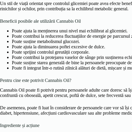
Un stil de viață orientat spre controlul glicemiei poate avea efecte ben
rinichilor și ochilor, prin contribuția sa la echilibrul metabolic general.
Beneficii posibile ale utilizării Cannabis Oil
Poate ajuta la menținerea unui nivel mai echilibrat al glicemiei.
Poate contribui la reducerea fluctuațiilor de energie pe parcursul z
Poate susține metabolismul glucozei.
Poate ajuta la diminuarea poftei excesive de dulce.
Poate sprijini controlul greutății corporale.
Poate contribui la protejarea vaselor de sânge prin susținerea echi
Poate susține starea generală de bine la persoanele preocupate de 
Poate fi integrat într-o rutină zilnică alături de dietă, mișcare și 
Pentru cine este potrivit Cannabis Oil?
Cannabis Oil poate fi potrivit pentru persoanele adulte care doresc să î
confruntă cu oboseală, apetit crescut, poftă de dulce, sete frecventă sau v
De asemenea, poate fi luat în considerare de persoanele care vor să își
diabet, hipertensiune, afecțiuni cardiovasculare sau alte probleme medica
Ingrediente și acțiune