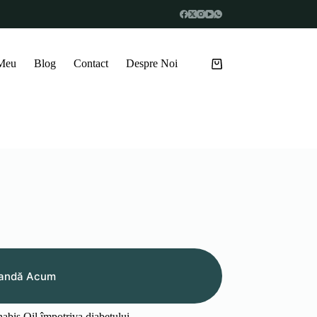
 Meu
Blog
Contact
Despre Noi
Coș
de
cumpărături
andă Acum
abis Oil împotriva diabetului