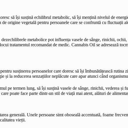
sc să își susțină echilibrul metabolic, să își mențină nivelul de energie 
n de origine vegetală pentru persoanele care se confruntă cu fluctuații al
 dezechilibrele metabolice pot influența vasele de sânge, rinichii, ochii,
locui tratamentul recomandat de medic. Cannabis Oil se adresează tocmai
entru susținerea persoanelor care doresc să își îmbunătățească rutina z
ergie și la reducerea senzațiilor neplăcute care apar atunci când organism
mul pe termen lung, să își susțină vasele de sânge, rinichii, vederea și
re poate face parte dintr-un stil de viață mai atent, alături de alimentaț
starea generală. Unele persoane simt oboseală accentuată, foame frecventă,
litatea vieții.