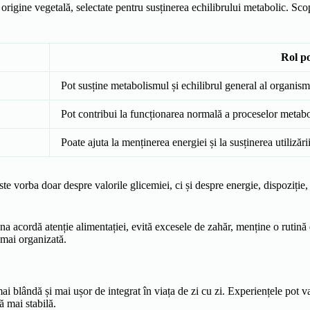
igine vegetală, selectate pentru susținerea echilibrului metabolic. Scop
Rol po
Pot susține metabolismul și echilibrul general al organism
Pot contribui la funcționarea normală a proceselor metabo
Poate ajuta la menținerea energiei și la susținerea utilizări
te vorba doar despre valorile glicemiei, ci și despre energie, dispoziție,
na acordă atenție alimentației, evită excesele de zahăr, menține o rutină
 mai organizată.
ai blândă și mai ușor de integrat în viața de zi cu zi. Experiențele pot v
ă mai stabilă.