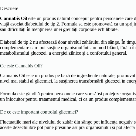
Descriere
Cannabis Oil
este un produs natural conceput pentru persoanele care dore
viață asociat diabetului de tip 2. Formula sa este promovată ca un spriji
sau dificultăți în menținerea unei greutăți corporale echilibrate.
Diabetul de tip 2 nu afectează doar nivelul zahărului din sânge. În timp,
complementare care pot susține organismul într-un mod blând, fără a în
metabolismului glucozei, a energiei zilnice și a confortului general.
Ce este Cannabis Oil?
Cannabis Oil este un produs pe bază de ingrediente naturale, promovat p
nivel mai stabil al glicemiei, la susținerea transformării glucozei în en
Formula este gândită pentru persoanele care vor să își protejeze organis
un înlocuitor pentru tratamentul medical, ci ca un produs complementar ca
De ce este important controlul glicemiei?
Fluctuațiile mari ale nivelului de zahăr din sânge pot influența negativ 
aceste dezechilibre pot pune presiune asupra organismului și pot afecta ca