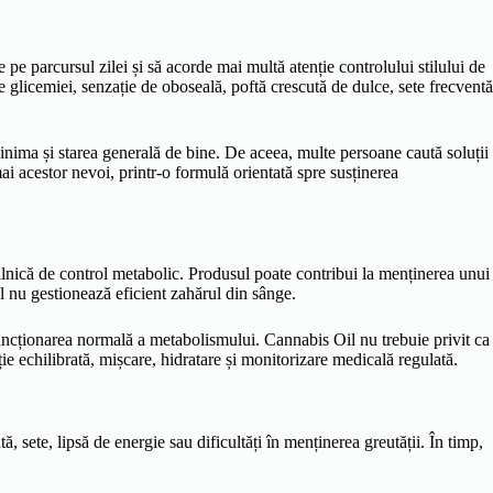
pe parcursul zilei și să acorde mai multă atenție controlului stilului de
e glicemiei, senzație de oboseală, poftă crescută de dulce, sete frecventă
 inima și starea generală de bine. De aceea, multe persoane caută soluții
 acestor nevoi, printr-o formulă orientată spre susținerea
ilnică de control metabolic. Produsul poate contribui la menținerea unui
ul nu gestionează eficient zahărul din sânge.
 funcționarea normală a metabolismului. Cannabis Oil nu trebuie privit ca
ie echilibrată, mișcare, hidratare și monitorizare medicală regulată.
 sete, lipsă de energie sau dificultăți în menținerea greutății. În timp,