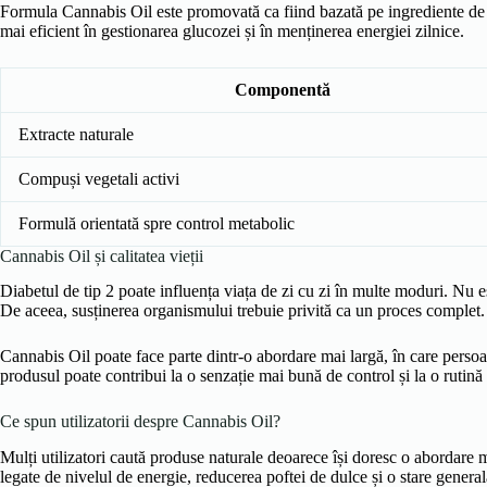
Formula Cannabis Oil este promovată ca fiind bazată pe ingrediente de or
mai eficient în gestionarea glucozei și în menținerea energiei zilnice.
Componentă
Extracte naturale
Compuși vegetali activi
Formulă orientată spre control metabolic
Cannabis Oil și calitatea vieții
Diabetul de tip 2 poate influența viața de zi cu zi în multe moduri. Nu es
De aceea, susținerea organismului trebuie privită ca un proces complet.
Cannabis Oil poate face parte dintr-o abordare mai largă, în care persoa
produsul poate contribui la o senzație mai bună de control și la o rutină
Ce spun utilizatorii despre Cannabis Oil?
Mulți utilizatori caută produse naturale deoarece își doresc o abordare m
legate de nivelul de energie, reducerea poftei de dulce și o stare general