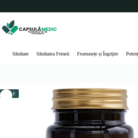
Sari
la
conținut
Sănătate
Sănătatea Femeii
Frumusețe și Îngrijire
Poten
SALE