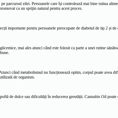
ă pe parcursul zilei. Persoanele care își controlează mai bine rutina alim
 promovat ca un sprijin natural pentru acest proces.
ecții importante pentru persoanele preocupate de diabetul de tip 2 și de 
licemice, mai ales atunci când este folosit ca parte a unei rutine sănăto
 bune.
Atunci când metabolismul nu funcționează optim, corpul poate avea dificul
utilizată de organism.
oftă de dulce sau dificultăți în reducerea greutății. Cannabis Oil poate 