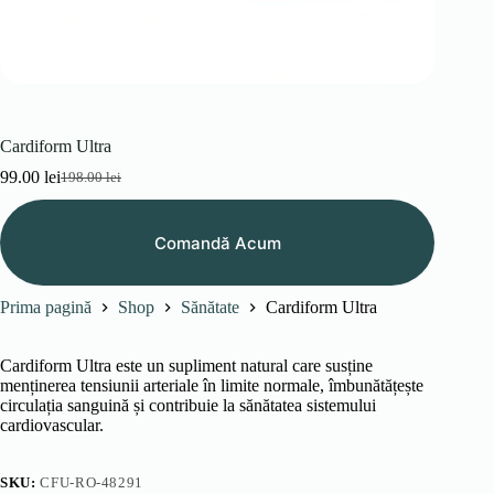
Cardiform Ultra
99.00
lei
198.00
lei
Prețul
Prețul
inițial
curent
a
este:
Comandă Acum
fost:
99.00 lei.
198.00 lei.
Prima pagină
Shop
Sănătate
Cardiform Ultra
Cardiform Ultra este un supliment natural care susține
menținerea tensiunii arteriale în limite normale, îmbunătățește
circulația sanguină și contribuie la sănătatea sistemului
cardiovascular.
SKU:
CFU-RO-48291