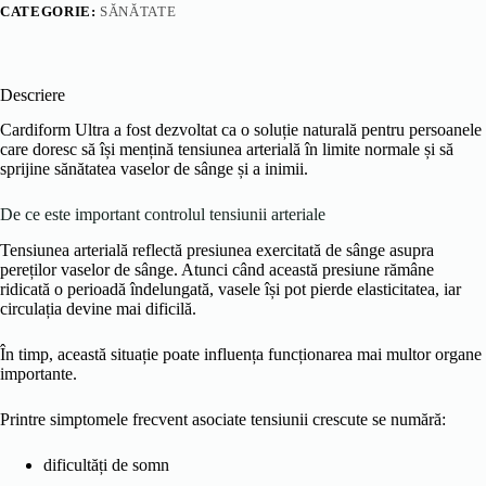
CATEGORIE:
SĂNĂTATE
Descriere
Cardiform Ultra a fost dezvoltat ca o soluție naturală pentru persoanele
care doresc să își mențină tensiunea arterială în limite normale și să
sprijine sănătatea vaselor de sânge și a inimii.
De ce este important controlul tensiunii arteriale
Tensiunea arterială reflectă presiunea exercitată de sânge asupra
pereților vaselor de sânge. Atunci când această presiune rămâne
ridicată o perioadă îndelungată, vasele își pot pierde elasticitatea, iar
circulația devine mai dificilă.
În timp, această situație poate influența funcționarea mai multor organe
importante.
Printre simptomele frecvent asociate tensiunii crescute se numără:
dificultăți de somn