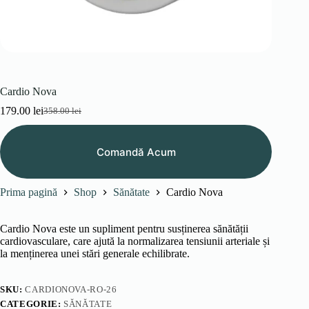
Cardio Nova
179.00
lei
358.00
lei
Prețul
Prețul
inițial
curent
a
este:
Comandă Acum
fost:
179.00 lei.
358.00 lei.
Prima pagină
Shop
Sănătate
Cardio Nova
Cardio Nova este un supliment pentru susținerea sănătății
cardiovasculare, care ajută la normalizarea tensiunii arteriale și
la menținerea unei stări generale echilibrate.
SKU:
CARDIONOVA-RO-26
CATEGORIE:
SĂNĂTATE