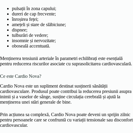
pulsații în zona capului;
dureri de cap frecvente;
înroșirea feței;
amețeli și stare de slăbiciune;
dispnee;
tulburări de vedere;
insomnie și nervozitate;
oboseală accentuată.
Menținerea tensiunii arteriale în parametri echilibrați este esențială
pentru reducerea riscurilor asociate cu suprasolicitarea cardiovasculară.
Ce este Cardio Nova?
Cardio Nova este un supliment destinat susținerii sănătății
cardiovasculare. Produsul poate contribui la reducerea presiunii asupra
inimii și a vaselor de sânge, susține circulația cerebrală și ajută la
menținerea unei stări generale de bine.
Prin acțiunea sa complexă, Cardio Nova poate deveni un sprijin zilnic
pentru persoanele care se confruntă cu variații tensionale sau disconfort
cardiovascular.