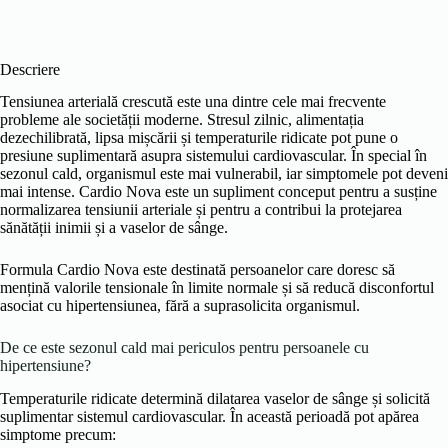
Descriere
Tensiunea arterială crescută este una dintre cele mai frecvente
probleme ale societății moderne. Stresul zilnic, alimentația
dezechilibrată, lipsa mișcării și temperaturile ridicate pot pune o
presiune suplimentară asupra sistemului cardiovascular. În special în
sezonul cald, organismul este mai vulnerabil, iar simptomele pot deveni
mai intense. Cardio Nova este un supliment conceput pentru a susține
normalizarea tensiunii arteriale și pentru a contribui la protejarea
sănătății inimii și a vaselor de sânge.
Formula Cardio Nova este destinată persoanelor care doresc să
mențină valorile tensionale în limite normale și să reducă disconfortul
asociat cu hipertensiunea, fără a suprasolicita organismul.
De ce este sezonul cald mai periculos pentru persoanele cu
hipertensiune?
Temperaturile ridicate determină dilatarea vaselor de sânge și solicită
suplimentar sistemul cardiovascular. În această perioadă pot apărea
simptome precum: