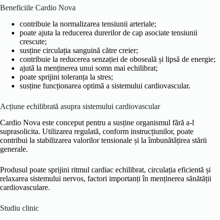
Beneficiile Cardio Nova
contribuie la normalizarea tensiunii arteriale;
poate ajuta la reducerea durerilor de cap asociate tensiunii
crescute;
susține circulația sanguină către creier;
contribuie la reducerea senzației de oboseală și lipsă de energie;
ajută la menținerea unui somn mai echilibrat;
poate sprijini toleranța la stres;
susține funcționarea optimă a sistemului cardiovascular.
Acțiune echilibrată asupra sistemului cardiovascular
Cardio Nova este conceput pentru a susține organismul fără a-l
suprasolicita. Utilizarea regulată, conform instrucțiunilor, poate
contribui la stabilizarea valorilor tensionale și la îmbunătățirea stării
generale.
Produsul poate sprijini ritmul cardiac echilibrat, circulația eficientă și
relaxarea sistemului nervos, factori importanți în menținerea sănătății
cardiovasculare.
Studiu clinic