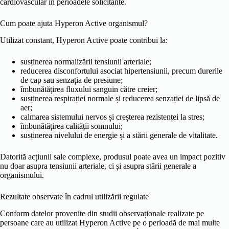
cardiovascular în perioadele solicitante.
Cum poate ajuta Hyperon Active organismul?
Utilizat constant, Hyperon Active poate contribui la:
susținerea normalizării tensiunii arteriale;
reducerea disconfortului asociat hipertensiunii, precum durerile
de cap sau senzația de presiune;
îmbunătățirea fluxului sanguin către creier;
susținerea respirației normale și reducerea senzației de lipsă de
aer;
calmarea sistemului nervos și creșterea rezistenței la stres;
îmbunătățirea calității somnului;
susținerea nivelului de energie și a stării generale de vitalitate.
Datorită acțiunii sale complexe, produsul poate avea un impact pozitiv
nu doar asupra tensiunii arteriale, ci și asupra stării generale a
organismului.
Rezultate observate în cadrul utilizării regulate
Conform datelor provenite din studii observaționale realizate pe
persoane care au utilizat Hyperon Active pe o perioadă de mai multe