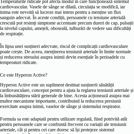
Temperaturile ridicate pot afecta modul în care funcționează sistemul
cardiovascular. Vasele de sânge se dilată, circulația se modifică, iar
inima este nevoită să lucreze mai intens pentru a menține un flux
sanguin adecvat. În aceste condiții, persoanele cu tensiune arterială
crescută pot resimți simptome accentuate precum dureri de cap, pulsații
la nivelul capului, amețeli, oboseală, tulburări de vedere sau dificultăți
de respirație.
În lipsa unei susțineri adecvate, riscul de complicații cardiovasculare
poate crește. De aceea, menținerea tensiunii arteriale în limite normale
și reducerea stresului asupra inimii devin esențiale în perioadele cu
temperaturi ridicate.
Ce este Hyperon Active?
Hyperon Active este un supliment destinat susținerii sănătății
cardiovasculare, conceput pentru a ajuta la reglarea tensiunii arteriale și
la îmbunătățirea stării generale de bine. Acesta acționează asupra mai
multor mecanisme importante, contribuind la reducerea presiunii
exercitate asupra inimii, vaselor de sânge și sistemului respirator.
Formula sa este adaptată pentru utilizare regulată, fiind potrivită atât
pentru persoanele care se confruntă frecvent cu variații ale tensiunii
arteriale, cât și pentru cei care doresc să își protejeze sistemul