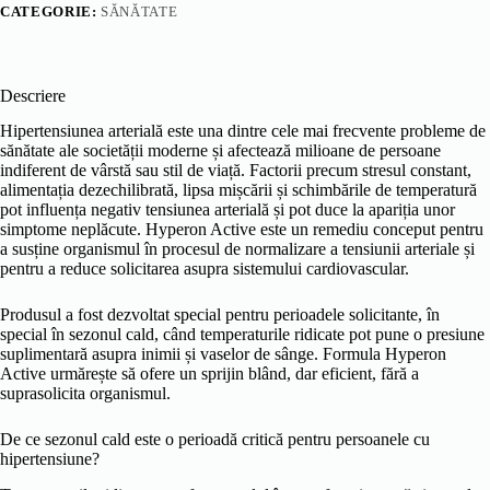
CATEGORIE:
SĂNĂTATE
Descriere
Hipertensiunea arterială este una dintre cele mai frecvente probleme de
sănătate ale societății moderne și afectează milioane de persoane
indiferent de vârstă sau stil de viață. Factorii precum stresul constant,
alimentația dezechilibrată, lipsa mișcării și schimbările de temperatură
pot influența negativ tensiunea arterială și pot duce la apariția unor
simptome neplăcute. Hyperon Active este un remediu conceput pentru
a susține organismul în procesul de normalizare a tensiunii arteriale și
pentru a reduce solicitarea asupra sistemului cardiovascular.
Produsul a fost dezvoltat special pentru perioadele solicitante, în
special în sezonul cald, când temperaturile ridicate pot pune o presiune
suplimentară asupra inimii și vaselor de sânge. Formula Hyperon
Active urmărește să ofere un sprijin blând, dar eficient, fără a
suprasolicita organismul.
De ce sezonul cald este o perioadă critică pentru persoanele cu
hipertensiune?