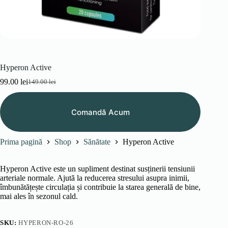
Hyperon Active
99.00
lei
149.00
lei
Prețul
Prețul
inițial
curent
a
este:
Comandă Acum
fost:
99.00 lei.
149.00 lei.
Prima pagină
Shop
Sănătate
Hyperon Active
Hyperon Active este un supliment destinat susținerii tensiunii
arteriale normale. Ajută la reducerea stresului asupra inimii,
îmbunătățește circulația și contribuie la starea generală de bine,
mai ales în sezonul cald.
SKU:
HYPERON-RO-26