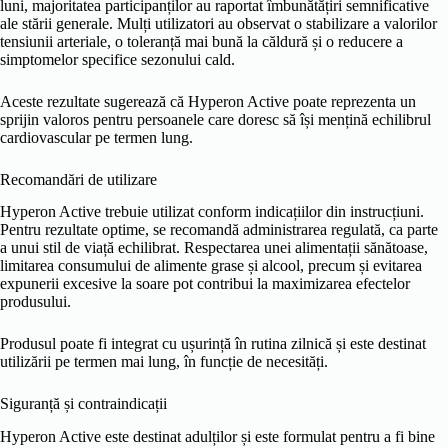
luni, majoritatea participanților au raportat îmbunătățiri semnificative
ale stării generale. Mulți utilizatori au observat o stabilizare a valorilor
tensiunii arteriale, o toleranță mai bună la căldură și o reducere a
simptomelor specifice sezonului cald.
Aceste rezultate sugerează că Hyperon Active poate reprezenta un
sprijin valoros pentru persoanele care doresc să își mențină echilibrul
cardiovascular pe termen lung.
Recomandări de utilizare
Hyperon Active trebuie utilizat conform indicațiilor din instrucțiuni.
Pentru rezultate optime, se recomandă administrarea regulată, ca parte
a unui stil de viață echilibrat. Respectarea unei alimentații sănătoase,
limitarea consumului de alimente grase și alcool, precum și evitarea
expunerii excesive la soare pot contribui la maximizarea efectelor
produsului.
Produsul poate fi integrat cu ușurință în rutina zilnică și este destinat
utilizării pe termen mai lung, în funcție de necesități.
Siguranță și contraindicații
Hyperon Active este destinat adulților și este formulat pentru a fi bine