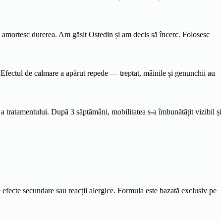
ă amortesc durerea. Am găsit Ostedin și am decis să încerc. Folosesc
 Efectul de calmare a apărut repede — treptat, mâinile și genunchii au
tratamentului. După 3 săptămâni, mobilitatea s-a îmbunătățit vizibil și
 efecte secundare sau reacții alergice. Formula este bazată exclusiv pe