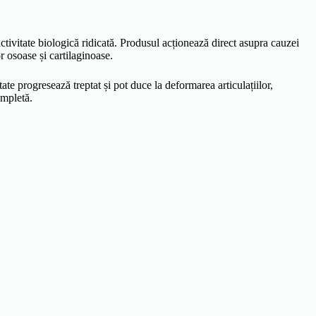
tivitate biologică ridicată. Produsul acționează direct asupra cauzei
 osoase și cartilaginoase.
te progresează treptat și pot duce la deformarea articulațiilor,
ompletă.