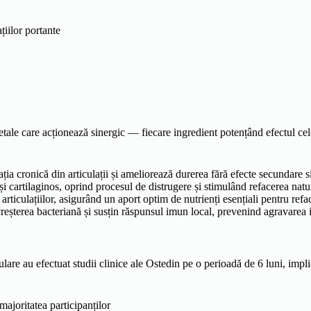
iilor portante
e care acționează sinergic — fiecare ingredient potențând efectul celo
a cronică din articulații și ameliorează durerea fără efecte secundare s
i cartilaginos, oprind procesul de distrugere și stimulând refacerea natura
rticulațiilor, asigurând un aport optim de nutrienți esențiali pentru refa
terea bacteriană și susțin răspunsul imun local, prevenind agravarea inf
ulare au efectuat studii clinice ale Ostedin pe o perioadă de 6 luni, imp
ajoritatea participanților