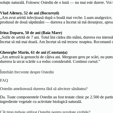
soluție naturală. Folosesc Ostedin de o lună — nu mai este durere. Voi
Vlad Aileney, 52 de ani (București)
„Am avut artrită infecțioasă după o boală mai veche. Luam analgezice, d
produsul de două săptămâni — durerea a încetat să mă deranjeze, aproap
Irina Doparu, 50 de ani (Baia Mare)
„Sufăr de artrită de 7 ani. Totul îmi cădea din mâini, durerea era inten
încetat să mă mai doară. Am încetat să mă trezesc noaptea. Recomand c
Gheorghe Marin, 61 de ani (Constanța)
„Am artroză la genunchi de câțiva ani. Mergeam greu pe scări, nu puteam
durerea la urcat scările s-a redus considerabil. Continui cursul.”
Întrebări frecvente despre Ostedin
FAQ
Ostedin ameliorează durerea fără să afecteze sănătatea?
Da. Toate componentele Ostedin au fost testate clinic pe 2.500 de partic
ingrediente vegetale cu activitate biologică naturală.
Cât timp trebuie utilizat Ostedin pentru rezultate vizibile?