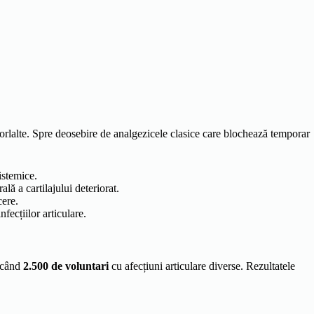
rlalte. Spre deosebire de analgezicele clasice care blochează temporar
istemice.
lă a cartilajului deteriorat.
cere.
ecțiilor articulare.
licând
2.500 de voluntari
cu afecțiuni articulare diverse. Rezultatele