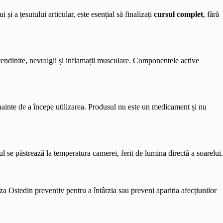
și a țesutului articular, este esențial să finalizați
cursul complet
, fără
 tendinite, nevralgii și inflamații musculare. Componentele active
nainte de a începe utilizarea. Produsul nu este un medicament și nu
 se păstrează la temperatura camerei, ferit de lumina directă a soarelui.
a Ostedin preventiv pentru a întârzia sau preveni apariția afecțiunilor