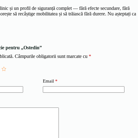
clinic și un profil de siguranță complet — fără efecte secundare, fără
rește să recâștige mobilitatea și să trăiască fără durere. Nu așteptați ca
nzie pentru „Ostedin”
blicată.
Câmpurile obligatorii sunt marcate cu
*
Email
*