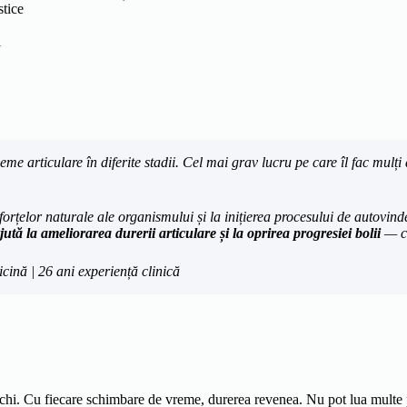
stice
i
eme articulare în diferite stadii. Cel mai grav lucru pe care îl fac mul
 forțelor naturale ale organismului și la inițierea procesului de autovi
ută la ameliorarea durerii articulare și la oprirea progresiei bolii
— ce
icină | 26 ani experiență clinică
chi. Cu fiecare schimbare de vreme, durerea revenea. Nu pot lua multe p