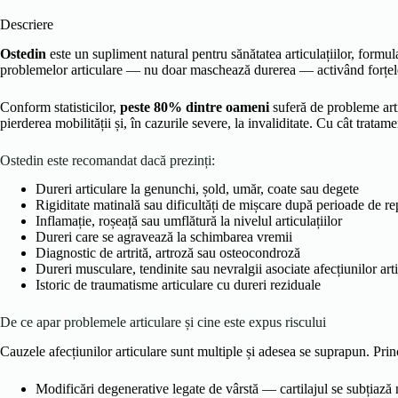
Descriere
Ostedin
este un supliment natural pentru sănătatea articulațiilor, formu
problemelor articulare — nu doar maschează durerea — activând forțele na
Conform statisticilor,
peste 80% dintre oameni
suferă de probleme arti
pierderea mobilității și, în cazurile severe, la invaliditate. Cu cât tra
Ostedin este recomandat dacă prezinți:
Dureri articulare la genunchi, șold, umăr, coate sau degete
Rigiditate matinală sau dificultăți de mișcare după perioade de r
Inflamație, roșeață sau umflătură la nivelul articulațiilor
Dureri care se agravează la schimbarea vremii
Diagnostic de artrită, artroză sau osteocondroză
Dureri musculare, tendinite sau nevralgii asociate afecțiunilor art
Istoric de traumatisme articulare cu dureri reziduale
De ce apar problemele articulare și cine este expus riscului
Cauzele afecțiunilor articulare sunt multiple și adesea se suprapun. Princip
Modificări degenerative legate de vârstă — cartilajul se subțiază 