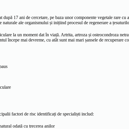
lat după 17 ani de cercetare, pe baza unor componente vegetale rare cu ac
turale ale organismului și inițiind procesul de regenerare a țesuturilor
culare la un moment dat în viață. Artrita, artroza și osteocondroza netrata
tamentul începe mai devreme, cu atât sunt mai mari șansele de recuperare c
epaus
iculare
alii factori de risc identificați de specialiști includ:
natural odată cu trecerea anilor