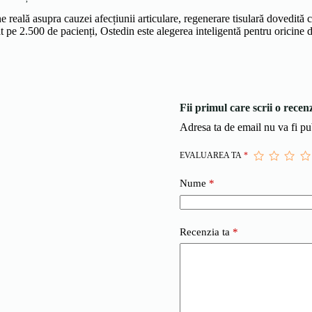
 reală asupra cauzei afecțiunii articulare, regenerare tisulară dovedită 
 pe 2.500 de pacienți, Ostedin este alegerea inteligentă pentru oricine do
Fii primul care scrii o rece
Adresa ta de email nu va fi pu
EVALUAREA TA
*
Nume
*
Recenzia ta
*