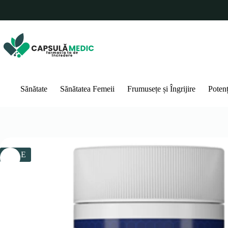
Sari
la
conținut
Sănătate
Sănătatea Femeii
Frumusețe și Îngrijire
Poten
SALE