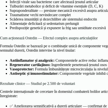
Infecții virale sau bacteriene care afectează țesutul articular
Tulburări metabolice și deficit de vitamine esențiale (D, C, K)
Supraponderalitate — presiune mecanică excesivă asupra articulaț
Traumatisme vechi nevindecare complet
Scăderea imunității și dezechilibre ale sistemului endocrin
Alimentație deficitară și sedentarism prelungit
Predispoziție genetică și expunere la frig sau umiditate excesivă
Cum acționează Ostedin — Efectul complex asupra articulațiilor
Formula Ostedin se bazează pe o combinație unică de componente vegetal
semnalul durerii, Ostedin intervine la nivel tisular:
Antiinflamator și analgezic:
Componentele active reduc inflamați
Regenerator cartilajinos:
Ingredientele penetrează țesutul osos ș
Vasoprotector:
Formula îmbunătățește microcirculația la nivelul a
Antiseptic și imunostimulator:
Componentele vegetale inhibă creș
Rezultate clinice — Studiul pe 2.500 de voluntari
Centrele internaționale de cercetare în domeniul combaterii bolilor artic
înregistrate:
✅ Ameliorarea semnificativă a durerii articulare — confirmat de m