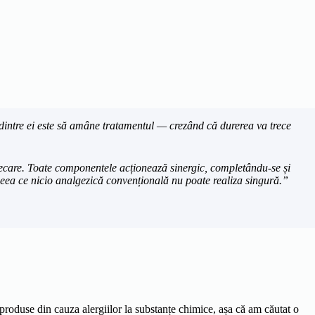
ți dintre ei este să amâne tratamentul — crezând că durerea va trece
ndecare. Toate componentele acționează sinergic, completându-se și
ea ce nicio analgezică convențională nu poate realiza singură.”
roduse din cauza alergiilor la substanțe chimice, așa că am căutat o