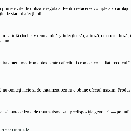
rimele zile de utilizare regulată. Pentru refacerea completă a cartilajului 
ie de stadiul afecțiunii.
are: artrită (inclusiv reumatoidă și infecțioasă), artroză, osteocondroză,
cțiuni.
n tratament medicamentos pentru afecțiuni cronice, consultați medicul î
 nu omiteți nicio zi de tratament pentru a obține efectul maxim. Produsul
tensă, antecedente de traumatisme sau predispoziție genetică — pot utiliz
ei vieți normale