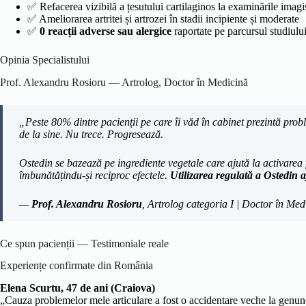
✅ Refacerea vizibilă a țesutului cartilaginos la examinările imagi
✅ Ameliorarea artritei și artrozei în stadii incipiente și moderate
✅
0 reacții adverse sau alergice
raportate pe parcursul studiulu
Opinia Specialistului
Prof. Alexandru Rosioru — Artrolog, Doctor în Medicină
„Peste 80% dintre pacienții pe care îi văd în cabinet prezintă probl
de la sine. Nu trece. Progresează.
Ostedin se bazează pe ingrediente vegetale care ajută la activarea
îmbunătățindu-și reciproc efectele.
Utilizarea regulată a Ostedin aj
—
Prof. Alexandru Rosioru
, Artrolog categoria I | Doctor în Med
Ce spun pacienții — Testimoniale reale
Experiențe confirmate din România
Elena Scurtu, 47 de ani (Craiova)
„Cauza problemelor mele articulare a fost o accidentare veche la genun