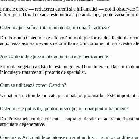
Primele efecte — reducerea durerii și a inflamației — pot fi observate în p
întreruperi. Durata exactă este indicată pe ambalaj și poate varia în funcț
Ostedin ajută și în artrita reumatoidă, nu doar în artroză?
Da. Formula Ostedin este eficientă în multiple forme de afecțiuni articul
acționează asupra mecanismelor inflamatorii comune tuturor acestor afe
Are contraindicații sau interacțiuni cu alte medicamente?
Formula vegetală a Ostedin este în general bine tolerată. Dacă urmați u
înlocuiește tratamentul prescris de specialist.
Cum se utilizează corect Ostedin?
Urmați instrucțiunile indicate pe ambalajul produsului. Este important să
Ostedin este potrivit și pentru prevenție, nu doar pentru tratament?
Da. Persoanele cu risc crescut — supraponderale, cu activitate fizică in
articulare degenerative.
Concluzie: Articulațiile sănătoase nu sunt un lux — sunt o condiție a un