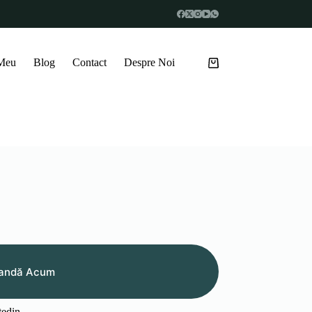
 Meu
Blog
Contact
Despre Noi
Coș
de
cumpărături
andă Acum
tedin