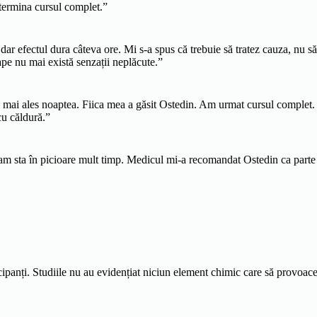
 termina cursul complet.”
ar efectul dura câteva ore. Mi s-a spus că trebuie să tratez cauza, nu s
e nu mai există senzații neplăcute.”
să mai ales noaptea. Fiica mea a găsit Ostedin. Am urmat cursul complet.
u căldură.”
 sta în picioare mult timp. Medicul mi-a recomandat Ostedin ca parte a 
ipanți. Studiile nu au evidențiat niciun element chimic care să provoace