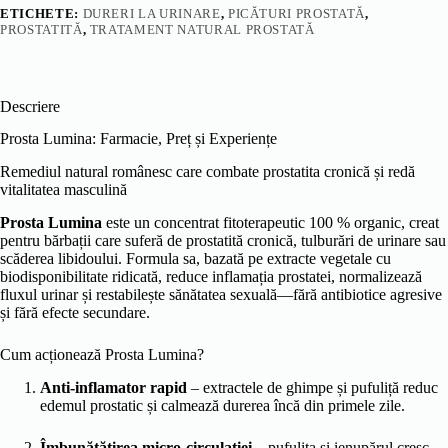
ETICHETE:
DURERI LA URINARE
,
PICĂTURI PROSTATĂ
,
PROSTATITĂ
,
TRATAMENT NATURAL PROSTATĂ
Descriere
Prosta Lumina: Farmacie, Preț și Experiențe
Remediul natural românesc care combate prostatita cronică și redă
vitalitatea masculină
Prosta Lumina
este un concentrat fitoterapeutic 100 % organic, creat
pentru bărbații care suferă de prostatită cronică, tulburări de urinare sau
scăderea libidoului. Formula sa, bazată pe extracte vegetale cu
biodisponibilitate ridicată, reduce inflamația prostatei, normalizează
fluxul urinar și restabilește sănătatea sexuală—fără antibiotice agresive
și fără efecte secundare.
Cum acționează Prosta Lumina?
Anti-inflamator rapid
– extractele de ghimpe și pufuliță reduc
edemul prostatic și calmează durerea încă din primele zile.
Îmbunătățirea micro-circulației
– pufulița și ienupărul cresc