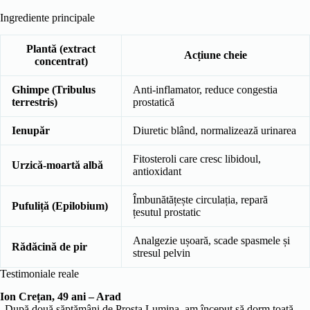
Ingrediente principale
Plantă (extract
Acțiune cheie
concentrat)
Ghimpe (Tribulus
Anti-inflamator, reduce congestia
terrestris)
prostatică
Ienupăr
Diuretic blând, normalizează urinarea
Fitosteroli care cresc libidoul,
Urzică-moartă albă
antioxidant
Îmbunătățește circulația, repară
Pufuliță (Epilobium)
țesutul prostatic
Analgezie ușoară, scade spasmele și
Rădăcină de pir
stresul pelvin
Testimoniale reale
Ion Crețan, 49 ani – Arad
„După două săptămâni de Prosta Lumina, am început să dorm toată