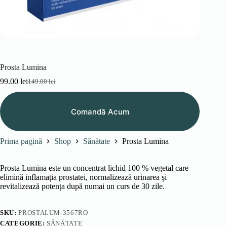
Prosta Lumina
99.00
lei
149.00
lei
Prețul
Prețul
inițial
curent
a
este:
Comandă Acum
fost:
99.00 lei.
149.00 lei.
Prima pagină
Shop
Sănătate
Prosta Lumina
Prosta Lumina este un concentrat lichid 100 % vegetal care
elimină inflamația prostatei, normalizează urinarea și
revitalizează potența după numai un curs de 30 zile.
SKU:
PROSTALUM-3567RO
CATEGORIE:
SĂNĂTATE