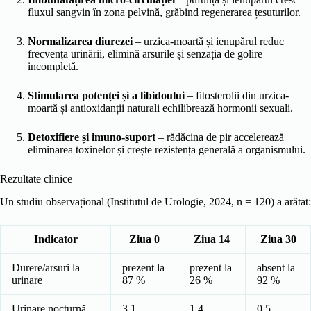
fluxul sangvin în zona pelvină, grăbind regenerarea țesuturilor.
Normalizarea diurezei
– urzica-moartă și ienupărul reduc
frecvența urinării, elimină arsurile și senzația de golire
incompletă.
Stimularea potenței și a libidoului
– fitosterolii din urzica-
moartă și antioxidanții naturali echilibrează hormonii sexuali.
Detoxifiere și imuno-suport
– rădăcina de pir accelerează
eliminarea toxinelor și crește rezistența generală a organismului.
Rezultate clinice
Un studiu observațional (Institutul de Urologie, 2024, n = 120) a arătat:
Indicator
Ziua 0
Ziua 14
Ziua 30
Durere/arsuri la
prezent la
prezent la
absent la
urinare
87 %
26 %
92 %
Urinare nocturnă
3,1
1,4
0,5