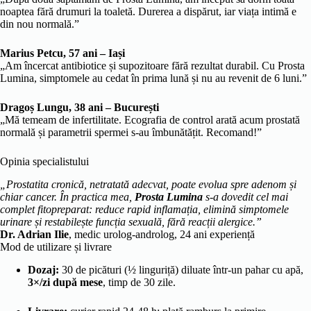
noaptea fără drumuri la toaletă. Durerea a dispărut, iar viața intimă e
din nou normală.”
Marius Petcu, 57 ani – Iași
„Am încercat antibiotice și supozitoare fără rezultat durabil. Cu Prosta
Lumina, simptomele au cedat în prima lună și nu au revenit de 6 luni.”
Dragoș Lungu, 38 ani – București
„Mă temeam de infertilitate. Ecografia de control arată acum prostată
normală și parametrii spermei s-au îmbunătățit. Recomand!”
Opinia specialistului
„Prostatita cronică, netratată adecvat, poate evolua spre adenom și
chiar cancer. În practica mea,
Prosta Lumina
s-a dovedit cel mai
complet fitopreparat: reduce rapid inflamația, elimină simptomele
urinare și restabilește funcția sexuală, fără reacții alergice.”
Dr. Adrian Ilie
, medic urolog-androlog, 24 ani experiență
Mod de utilizare și livrare
Dozaj:
30 de picături (½ linguriță) diluate într-un pahar cu apă,
3×/zi după mese
, timp de 30 zile.