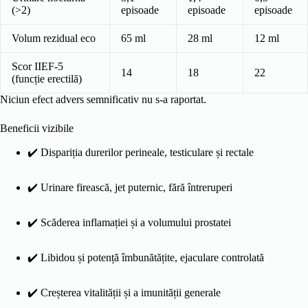
(>2)
episoade
episoade
episoade
Volum rezidual eco
65 ml
28 ml
12 ml
Scor IIEF-5
14
18
22
(funcție erectilă)
Niciun efect advers semnificativ nu s-a raportat.
Beneficii vizibile
✔️ Dispariția durerilor perineale, testiculare și rectale
✔️ Urinare firească, jet puternic, fără întreruperi
✔️ Scăderea inflamației și a volumului prostatei
✔️ Libidou și potență îmbunătățite, ejaculare controlată
✔️ Creșterea vitalității și a imunității generale