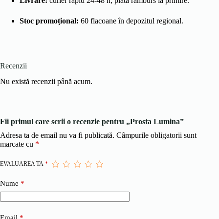
Livrare:
curier rapid 24-48 h; plată ramburs la primire.
Stoc promoțional:
60 flacoane în depozitul regional.
Recenzii
Nu există recenzii până acum.
Fii primul care scrii o recenzie pentru „Prosta Lumina”
Adresa ta de email nu va fi publicată.
Câmpurile obligatorii sunt
marcate cu
*
EVALUAREA TA
*
Nume
*
Email
*