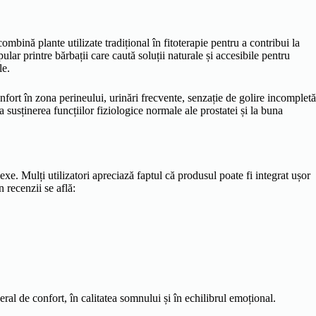
mbină plante utilizate tradițional în fitoterapie pentru a contribui la
lar printre bărbații care caută soluții naturale și accesibile pentru
le.
onfort în zona perineului, urinări frecvente, senzație de golire incompletă
 susținerea funcțiilor fiziologice normale ale prostatei și la buna
xe. Mulți utilizatori apreciază faptul că produsul poate fi integrat ușor
n recenzii se află:
eral de confort, în calitatea somnului și în echilibrul emoțional.