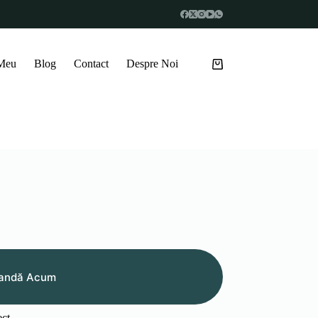
 Meu
Blog
Contact
Despre Noi
Coș
de
cumpărături
andă Acum
ect