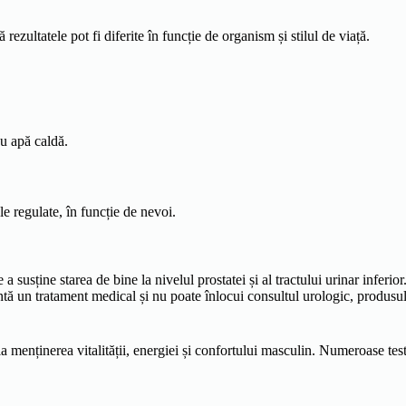
 rezultatele pot fi diferite în funcție de organism și stilul de viață.
cu apă caldă.
le regulate, în funcție de nevoi.
 a susține starea de bine la nivelul prostatei și al tractului urinar inferi
ntă un tratament medical și nu poate înlocui consultul urologic, produsul 
la menținerea vitalității, energiei și confortului masculin. Numeroase test