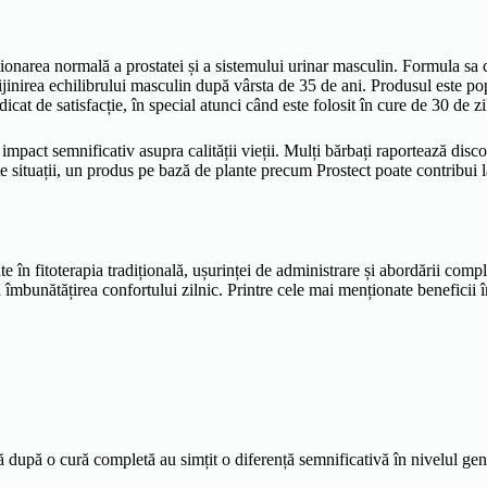
ionarea normală a prostatei și a sistemului urinar masculin. Formula sa co
jinirea echilibrului masculin după vârsta de 35 de ani. Produsul este popu
dicat de satisfacție, în special atunci când este folosit în cure de 30 de zi
 impact semnificativ asupra calității vieții. Mulți bărbați raportează disc
te situații, un produs pe bază de plante precum Prostect poate contribui la
în fitoterapia tradițională, ușurinței de administrare și abordării comple
la îmbunătățirea confortului zilnic. Printre cele mai menționate beneficii î
că după o cură completă au simțit o diferență semnificativă în nivelul gen