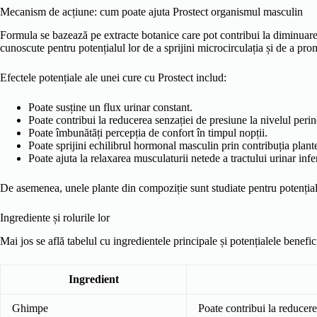
Mecanism de acțiune: cum poate ajuta Prostect organismul masculin
Formula se bazează pe extracte botanice care pot contribui la diminuarea 
cunoscute pentru potențialul lor de a sprijini microcirculația și de a pro
Efectele potențiale ale unei cure cu Prostect includ:
Poate susține un flux urinar constant.
Poate contribui la reducerea senzației de presiune la nivelul perin
Poate îmbunătăți percepția de confort în timpul nopții.
Poate sprijini echilibrul hormonal masculin prin contribuția plante
Poate ajuta la relaxarea musculaturii netede a tractului urinar infer
De asemenea, unele plante din compoziție sunt studiate pentru potențialu
Ingrediente și rolurile lor
Mai jos se află tabelul cu ingredientele principale și potențialele benefici
Ingredient
Ghimpe
Poate contribui la reducerea