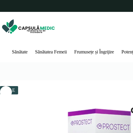
Sari
la
conținut
Sănătate
Sănătatea Femeii
Frumusețe și Îngrijire
Poten
SALE