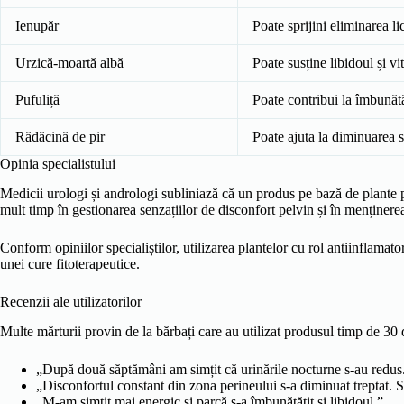
Ienupăr
Poate sprijini eliminarea l
Urzică-moartă albă
Poate susține libidoul și vit
Pufuliță
Poate contribui la îmbunătăț
Rădăcină de pir
Poate ajuta la diminuarea se
Opinia specialistului
Medicii urologi și andrologi subliniază că un produs pe bază de plante p
mult timp în gestionarea senzațiilor de disconfort pelvin și în menținere
Conform opiniilor specialiștilor, utilizarea plantelor cu rol antiinflamato
unei cure fitoterapeutice.
Recenzii ale utilizatorilor
Multe mărturii provin de la bărbați care au utilizat produsul timp de 30 
„După două săptămâni am simțit că urinările nocturne s-au redus
„Disconfortul constant din zona perineului s-a diminuat treptat. S
„M-am simțit mai energic și parcă s-a îmbunătățit și libidoul.”