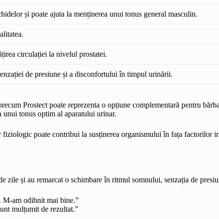
ichidelor și poate ajuta la menținerea unui tonus general masculin.
alitatea.
irea circulației la nivelul prostatei.
nzației de presiune și a disconfortului în timpul urinării.
recum Prostect poate reprezenta o opțiune complementară pentru bărbații c
a unui tonus optim al aparatului urinar.
r fiziologic poate contribui la susținerea organismului în fața factorilor i
de zile și au remarcat o schimbare în ritmul somnului, senzația de presiun
. M-am odihnit mai bine.”
unt mulțumit de rezultat.”