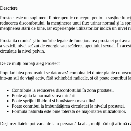
Descriere
Prostect este un supliment fitoterapeutic conceput pentru a susține funcț
reducerea disconfortului, la menținerea unui flux urinar normal și la spri
menținerea stării de bine, iar experiențele utilizatorilor indică un nivel ri
Prostatita cronică și tulburările legate de funcționarea prostatei pot avea
a vezicii, nivel scăzut de energie sau scăderea apetitului sexual. În aces
circulație la nivel pelvin.
De ce mulți bărbați aleg Prostect
Popularitatea produsului se datorează combinației dintre plante cunoscute 
într-un stil de viață activ, fără schimbări radicale, și că poate contribui 
Contribuie la reducerea disconfortului în zona prostatei.
Poate ajuta la normalizarea urinării.
Poate sprijini libidoul și bunăstarea masculină.
Poate contribui la îmbunătățirea circulației la nivelul prostatei.
Formula naturală este bine tolerată de majoritatea utilizatorilor.
Deși rezultatele pot varia de la o persoană la alta, mulți bărbați afirmă 