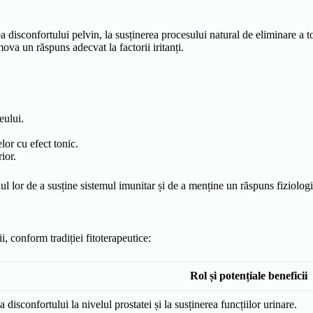
disconfortului pelvin, la susținerea procesului natural de eliminare a tox
mova un răspuns adecvat la factorii iritanți.
eului.
lor cu efect tonic.
ior.
l lor de a susține sistemul imunitar și de a menține un răspuns fiziologi
i, conform tradiției fitoterapeutice:
Rol și potențiale beneficii
 disconfortului la nivelul prostatei și la susținerea funcțiilor urinare.