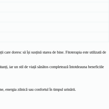
are doresc să își susțină starea de bine. Fitoterapia este utilizată de
ritanți, iar un stil de viață sănătos completează întotdeauna beneficiile
e, energia zilnică sau confortul în timpul urinării.