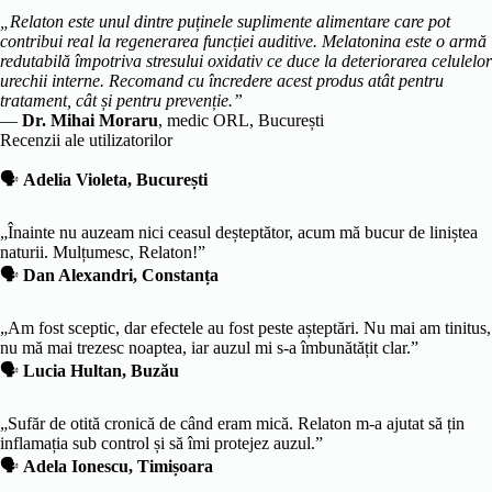
„Relaton este unul dintre puținele suplimente alimentare care pot
contribui real la regenerarea funcției auditive. Melatonina este o armă
redutabilă împotriva stresului oxidativ ce duce la deteriorarea celulelor
urechii interne. Recomand cu încredere acest produs atât pentru
tratament, cât și pentru prevenție.”
—
Dr. Mihai Moraru
, medic ORL, București
Recenzii ale utilizatorilor
🗣
Adelia Violeta, București
„Înainte nu auzeam nici ceasul deșteptător, acum mă bucur de liniștea
naturii. Mulțumesc, Relaton!”
🗣
Dan Alexandri, Constanța
„Am fost sceptic, dar efectele au fost peste așteptări. Nu mai am tinitus,
nu mă mai trezesc noaptea, iar auzul mi s-a îmbunătățit clar.”
🗣
Lucia Hultan, Buzău
„Sufăr de otită cronică de când eram mică. Relaton m-a ajutat să țin
inflamația sub control și să îmi protejez auzul.”
🗣
Adela Ionescu, Timișoara