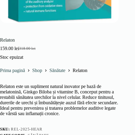
Relaton
159.00
lei
318.00
lei
Prețul
Prețul
inițial
curent
Stoc epuizat
a
este:
fost:
159.00 lei.
Prima pagină
Shop
Sănătate
Relaton
318.00 lei.
Relaton este un supliment natural inovator pe bază de
melatonină, Ginkgo Biloba și vitamine B, conceput pentru a
restabili sănătatea urechilor la nivel celular. Reduce tinitusul,
durerile de urechi și îmbunătățește auzul fără efecte secundare.
Ideal pentru prevenirea și tratarea problemelor auditive legate
de vârstă sau inflamații cronice.
SKU:
REL-2025-HEAR