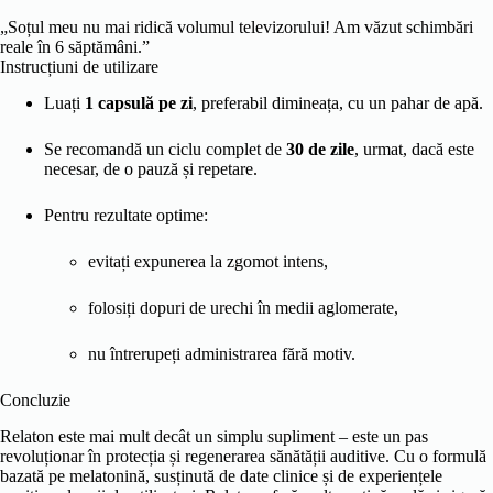
„Soțul meu nu mai ridică volumul televizorului! Am văzut schimbări
reale în 6 săptămâni.”
Instrucțiuni de utilizare
Luați
1 capsulă pe zi
, preferabil dimineața, cu un pahar de apă.
Se recomandă un ciclu complet de
30 de zile
, urmat, dacă este
necesar, de o pauză și repetare.
Pentru rezultate optime:
evitați expunerea la zgomot intens,
folosiți dopuri de urechi în medii aglomerate,
nu întrerupeți administrarea fără motiv.
Concluzie
Relaton este mai mult decât un simplu supliment – este un pas
revoluționar în protecția și regenerarea sănătății auditive. Cu o formulă
bazată pe melatonină, susținută de date clinice și de experiențele