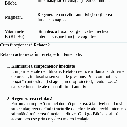
Îmbunătățește circulația și reduce tinitusul
Biloba
Regenerarea nervilor auditivi și susținerea
Magneziu
funcției sinaptice
Vitaminele
Stimulează fluxul sangvin către urechea
B (B1-B6)
internă, susține funcțiile cognitive
Cum funcționează Relaton?
Relaton acționează în trei etape fundamentale:
Eliminarea simptomelor imediate
Din primele zile de utilizare, Relaton reduce inflamația, durerile
de urechi, tinitusul și senzația de presiune. Prin conținutul său
bogat în antioxidanți și agenți neuroprotectori, neutralizează
cauzele imediate ale disconfortului auditiv.
Regenerarea celulară
Formula complexă cu melatonină penetrează la nivel celular și
subcelular, regenerând structurile deteriorate ale urechii interne și
stimulând refacerea funcției auditive. Ginkgo Biloba sprijină
aceste procese prin creșterea microcirculației.