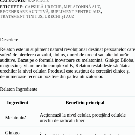
CATEGORIE:
SĂNĂTATE
ETICHETE:
CAPSULĂ URECHE
,
MELATONINĂ AUZ
,
REGENERARE AUDITIVĂ
,
SUPLIMENT PENTRU AUZ
,
TRATAMENT TINITUS
,
URECHI ȘI AUZ
Descriere
Relaton este un supliment natural revoluționar destinat persoanelor care
suferă de pierderea auzului, tinitus, dureri de urechi sau alte tulburări
auditive. Bazat pe o formulă inovatoare cu melatonină, Ginkgo Biloba,
magneziu și vitamine din complexul B, Relaton restabilește sănătatea
urechilor la nivel celular. Produsul este susținut de cercetări clinice și
de numeroase recenzii pozitive din partea utilizatorilor.
Relaton Ingrediente
Ingredient
Beneficiu principal
Acționează la nivel celular, protejând celulele
Melatonină
urechii de radicalii liberi
Ginkgo