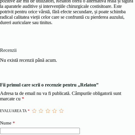
pozitive ale mii de utilizatori, Relaton oferă o alternativă reală și sigură
la aparatele auditive și intervențiile chirurgicale costisitoare. Este
potrivit pentru orice vârstă, fără efecte secundare, și poate schimba
radical calitatea vieții celor care se confruntă cu pierderea auzului,
dureri auriculare sau tinitus.
Recenzii
Nu există recenzii până acum.
Fii primul care scrii o recenzie pentru „Relaton”
Adresa ta de email nu va fi publicată.
Câmpurile obligatorii sunt
marcate cu
*
EVALUAREA TA
*
Nume
*