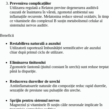
Prevenirea complicațiilor
Utilizarea regulată a Relaton previne degenerarea auditivă
cauzată de înaintarea în vârstă, zgomotul ambiental sau
inflamațiile recurente. Melatonina reduce stresul oxidativ, în timp
ce vitaminele din complexul B susțin metabolismul celular al
sistemului nervos auditiv.
Beneficii
Restabilirea naturală a auzului
Utilizatorii raportează îmbunătățiri semnificative ale auzului
chiar după primul ciclu de utilizare.
Eliminarea tinitusului
Zgomotele fantomă (țiuitul constant în urechi) sunt reduse treptat
până la dispariție.
Reducerea durerilor de urechi
Antiinflamatoarele naturale din compoziție reduc rapid durerile,
senzațiile de presiune sau pulsațiile din ureche.
Sprijin pentru sistemul nervos
Magneziul și vitaminele B susțin căile neuronale implicate în