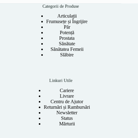
Categorii de Produse
Articulații
Frumusețe și Îngrijire
Păr
Potență
Prostata
Sănătate
Sănătatea Femeii
Slăbire
Linkuri Utile
Cariere
Livrare
Centru de Ajutor
Returnări și Rambursări
Newsletter
Status
Mărturii