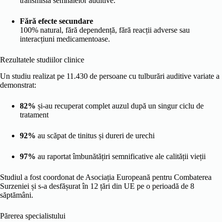
transmisia semnalelor auditive.
Fără efecte secundare
100% natural, fără dependență, fără reacții adverse sau
interacțiuni medicamentoase.
Rezultatele studiilor clinice
Un studiu realizat pe 11.430 de persoane cu tulburări auditive variate a
demonstrat:
82%
și-au recuperat complet auzul după un singur ciclu de
tratament
92%
au scăpat de tinitus și dureri de urechi
97%
au raportat îmbunătățiri semnificative ale calității vieții
Studiul a fost coordonat de Asociația Europeană pentru Combaterea
Surzeniei și s-a desfășurat în 12 țări din UE pe o perioadă de 8
săptămâni.
Părerea specialistului