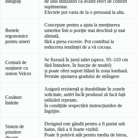
integrați
de unii utilizatori ca având efect de confort
suplimentar.
Efectele pot varia de la o persoană la alta.
Concepute pentru a ajuta la menținerea
Bretele
umerilor într-o poziție mai deschisă și mai
ergonomice
aliniată,
pentru umeri
fără a presa excesiv. Pot contribui la
reducerea tendinței de a vă cocoșa.
Se fixează în jurul taliei (aprox. 95–110 cm
Centură de
fără întindere, în funcție de model)
susținere cu
și poate oferi suport blând în zona lombară.
sistem Velcro
Permite ajustarea gradului de strângere.
Asigură rezistență și durabilitate în zonele
solicitate, astfel încât produsul să facă față
Cusături
utilizării repetate,
întărite
în condițiile respectării instrucțiunilor de
îngrijire.
Designul este gândit pentru a fi purtat sub
Sistem de
haine, fără a fi foarte vizibil.
prindere
Poate fi potrivit atât pentru mediu de birou,
discret