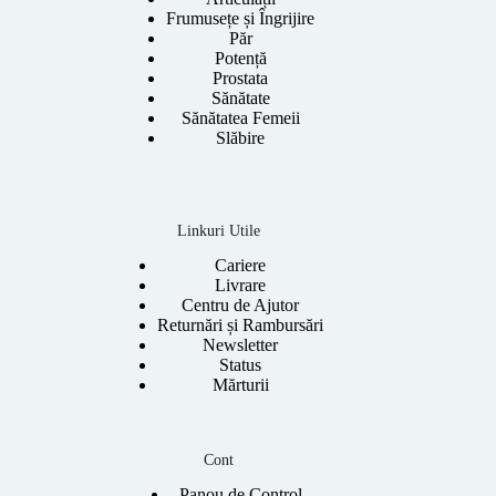
Frumusețe și Îngrijire
Păr
Potență
Prostata
Sănătate
Sănătatea Femeii
Slăbire
Linkuri Utile
Cariere
Livrare
Centru de Ajutor
Returnări și Rambursări
Newsletter
Status
Mărturii
Cont
Panou de Control