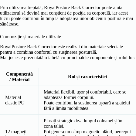
Prin utilizarea treptată, RoyalPosture Back Corrector poate ajuta
utilizatorul să devină mai conștient de poziția sa corporală, iar acest
lucru poate contribui în timp la adoptarea unor obiceiuri posturale mai
sănătoase.
Compoziție și materiale utilizate
RoyalPosture Back Corrector este realizat din materiale selectate
pentru a combina confortul cu susținerea posturală.
Mai jos este prezentată o tabelă cu principalele componente și rolul lor:
Componentă
Rol și caracteristici
/ Material
Material flexibil, ușor și confortabil, care se
Material
adaptează formei corpului.
elastic PU
Poate contribui la susținerea ușoară a spatelui
fără a limita mobilitatea.
Plasați strategic de-a lungul coloanei și în
zona taliei.
12 magneți
Pot genera un câmp magnetic blând, perceput