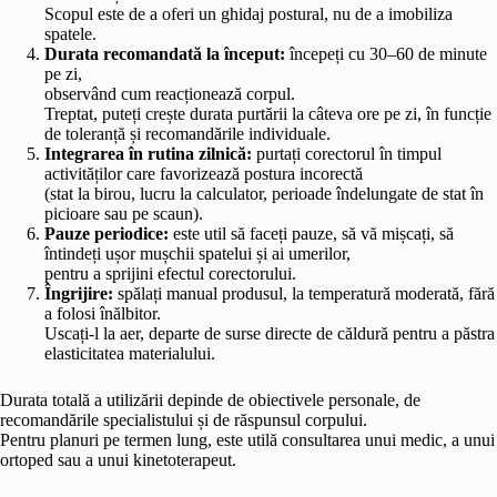
Scopul este de a oferi un ghidaj postural, nu de a imobiliza
spatele.
Durata recomandată la început:
începeți cu 30–60 de minute
pe zi,
observând cum reacționează corpul.
Treptat, puteți crește durata purtării la câteva ore pe zi, în funcție
de toleranță și recomandările individuale.
Integrarea în rutina zilnică:
purtați corectorul în timpul
activităților care favorizează postura incorectă
(stat la birou, lucru la calculator, perioade îndelungate de stat în
picioare sau pe scaun).
Pauze periodice:
este util să faceți pauze, să vă mișcați, să
întindeți ușor mușchii spatelui și ai umerilor,
pentru a sprijini efectul corectorului.
Îngrijire:
spălați manual produsul, la temperatură moderată, fără
a folosi înălbitor.
Uscați-l la aer, departe de surse directe de căldură pentru a păstra
elasticitatea materialului.
Durata totală a utilizării depinde de obiectivele personale, de
recomandările specialistului și de răspunsul corpului.
Pentru planuri pe termen lung, este utilă consultarea unui medic, a unui
ortoped sau a unui kinetoterapeut.