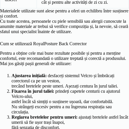
cât și pentru alte activități de zi cu zi.
Materialele utilizate sunt alese pentru a oferi un echilibru între susținere
și confort.
Cu toate acestea, persoanele cu piele sensibilă sau alergii cunoscute la
anumite materiale ar trebui să verifice compoziția și, la nevoie, să ceară
sfatul unui specialist înainte de utilizare.
Cum se utilizează RoyalPosture Back Corrector
Pentru a obține cele mai bune rezultate posibile și pentru a menține
confortul, este recomandată o utilizare treptată și corectă a produsului.
Mai jos găsiți pașii generali de utilizare:
Ajustarea inițială:
desfaceți sistemul Velcro și îmbrăcați
corectorul ca pe un veston,
trecând bretelele peste umeri. Așezați centura în jurul taliei.
Fixarea în jurul taliei:
prindeți capetele centurii cu ajutorul
Velcro-ului,
astfel încât să simțiți o susținere ușoară, dar confortabilă.
Nu strângeți excesiv pentru a nu îngreuna respirația sau
circulația.
Reglarea bretelelor pentru umeri:
ajustați bretelele astfel încât
umerii să fie ușor trași înapoi,
fără senzația de disconfort.