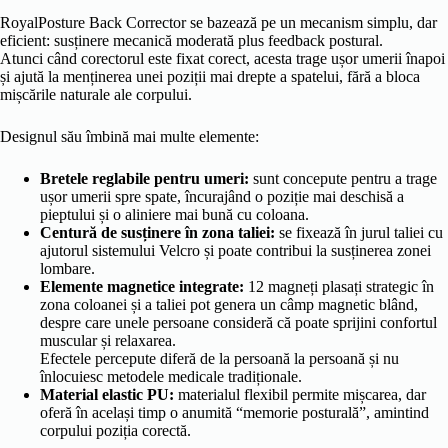
RoyalPosture Back Corrector se bazează pe un mecanism simplu, dar
eficient: susținere mecanică moderată plus feedback postural.
Atunci când corectorul este fixat corect, acesta trage ușor umerii înapoi
și ajută la menținerea unei poziții mai drepte a spatelui, fără a bloca
mișcările naturale ale corpului.
Designul său îmbină mai multe elemente:
Bretele reglabile pentru umeri:
sunt concepute pentru a trage
ușor umerii spre spate, încurajând o poziție mai deschisă a
pieptului și o aliniere mai bună cu coloana.
Centură de susținere în zona taliei:
se fixează în jurul taliei cu
ajutorul sistemului Velcro și poate contribui la susținerea zonei
lombare.
Elemente magnetice integrate:
12 magneți plasați strategic în
zona coloanei și a taliei pot genera un câmp magnetic blând,
despre care unele persoane consideră că poate sprijini confortul
muscular și relaxarea.
Efectele percepute diferă de la persoană la persoană și nu
înlocuiesc metodele medicale tradiționale.
Material elastic PU:
materialul flexibil permite mișcarea, dar
oferă în același timp o anumită “memorie posturală”, amintind
corpului poziția corectă.