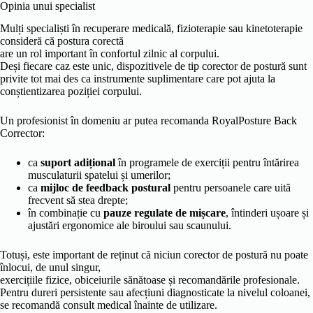
Opinia unui specialist
Mulți specialiști în recuperare medicală, fizioterapie sau kinetoterapie
consideră că postura corectă
are un rol important în confortul zilnic al corpului.
Deși fiecare caz este unic, dispozitivele de tip corector de postură sunt
privite tot mai des ca instrumente suplimentare care pot ajuta la
conștientizarea poziției corpului.
Un profesionist în domeniu ar putea recomanda RoyalPosture Back
Corrector:
ca
suport adițional
în programele de exerciții pentru întărirea
musculaturii spatelui și umerilor;
ca
mijloc de feedback postural
pentru persoanele care uită
frecvent să stea drepte;
în combinație cu
pauze regulate de mișcare
, întinderi ușoare și
ajustări ergonomice ale biroului sau scaunului.
Totuși, este important de reținut că niciun corector de postură nu poate
înlocui, de unul singur,
exercițiile fizice, obiceiurile sănătoase și recomandările profesionale.
Pentru dureri persistente sau afecțiuni diagnosticate la nivelul coloanei,
se recomandă consult medical înainte de utilizare.