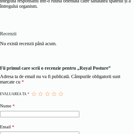
integrată responsabil într-o rutină orientată către sănătatea spatelui și a
întregului organism.
Recenzii
Nu există recenzii până acum.
Fii primul care scrii o recenzie pentru „Royal Posture”
Adresa ta de email nu va fi publicată.
Câmpurile obligatorii sunt
marcate cu
*
EVALUAREA TA
*
Nume
*
Email
*