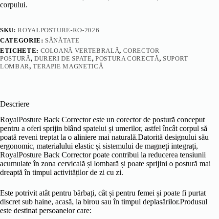
corpului.
SKU:
ROYALPOSTURE-RO-2026
CATEGORIE:
SĂNĂTATE
ETICHETE:
COLOANĂ VERTEBRALĂ
,
CORECTOR
POSTURĂ
,
DURERI DE SPATE
,
POSTURA CORECTĂ
,
SUPORT
LOMBAR
,
TERAPIE MAGNETICĂ
Descriere
RoyalPosture Back Corrector este un corector de postură conceput
pentru a oferi sprijin blând spatelui și umerilor, astfel încât corpul să
poată reveni treptat la o aliniere mai naturală.Datorită designului său
ergonomic, materialului elastic și sistemului de magneți integrați,
RoyalPosture Back Corrector poate contribui la reducerea tensiunii
acumulate în zona cervicală și lombară și poate sprijini o postură mai
dreaptă în timpul activităților de zi cu zi.
Este potrivit atât pentru bărbați, cât și pentru femei și poate fi purtat
discret sub haine, acasă, la birou sau în timpul deplasărilor.
Produsul
este destinat persoanelor care: