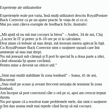
Experiențe ale utilizatorilor
Experiențele reale pot varia, însă mulți utilizatori descriu RoyalPosture
Back Corrector ca pe un ajutor practic în viața de zi cu zi.
Mai jos sunt câteva exemple de feedback fictiv, ilustrativ:
„Mă ajută să nu mă mai cocoșez la birou” – Andrei, 34 de ani, Cluj
„Lucrez în IT și petrec și 8–10 ore pe zi la calculator.
Deși știam că trebuie să stau drept, mă trezeam mereu aplecat în față.
Cu RoyalPosture Back Corrector simt o susținere ușoară care îmi
amintește să stau mai drept.
Nu mă jenează sub cămașă și îl port în special în a doua parte a zilei,
când oboseala își spune cuvântul.
Pentru mine a devenit un obicei util.”
„Simt mai multă stabilitate în zona lombară” – Ioana, 41 de ani,
București
„Stau mult pe scaun și aveam frecvent senzația de tensiune în zona
lombară.
Am început să port corectorul câte o oră pe zi, apoi am crescut treptat
durata.
Nu pot spune că a rezolvat toate problemele mele, dar simt o susținere
și îmi dau seama mult mai repede când încep să mă cocoșez.