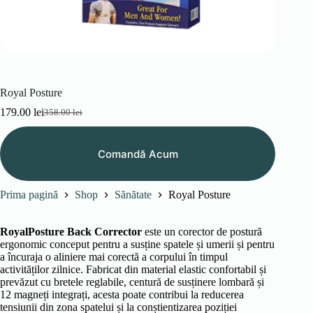
Royal Posture
179.00
lei
358.00
lei
Prețul
Prețul
inițial
curent
a
este:
Comandă Acum
fost:
179.00 lei.
358.00 lei.
Prima pagină
Shop
Sănătate
Royal Posture
RoyalPosture Back Corrector
este un corector de postură
ergonomic conceput pentru a susține spatele și umerii și pentru
a încuraja o aliniere mai corectă a corpului în timpul
activităților zilnice. Fabricat din material elastic confortabil și
prevăzut cu bretele reglabile, centură de susținere lombară și
12 magneți integrați, acesta poate contribui la reducerea
tensiunii din zona spatelui și la conștientizarea poziției