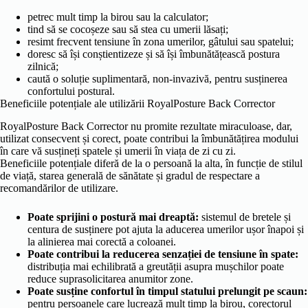
petrec mult timp la birou sau la calculator;
tind să se cocoșeze sau să stea cu umerii lăsați;
resimt frecvent tensiune în zona umerilor, gâtului sau spatelui;
doresc să își conștientizeze și să își îmbunătățească postura
zilnică;
caută o soluție suplimentară, non-invazivă, pentru susținerea
confortului postural.
Beneficiile potențiale ale utilizării RoyalPosture Back Corrector
RoyalPosture Back Corrector nu promite rezultate miraculoase, dar,
utilizat consecvent și corect, poate contribui la îmbunătățirea modului
în care vă susțineți spatele și umerii în viața de zi cu zi.
Beneficiile potențiale diferă de la o persoană la alta, în funcție de stilul
de viață, starea generală de sănătate și gradul de respectare a
recomandărilor de utilizare.
Poate sprijini o postură mai dreaptă:
sistemul de bretele și
centura de susținere pot ajuta la aducerea umerilor ușor înapoi și
la alinierea mai corectă a coloanei.
Poate contribui la reducerea senzației de tensiune în spate:
distribuția mai echilibrată a greutății asupra mușchilor poate
reduce suprasolicitarea anumitor zone.
Poate susține confortul în timpul statului prelungit pe scaun:
pentru persoanele care lucrează mult timp la birou, corectorul