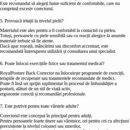
Este recomandat să alegeți haine suficient de confortabile, care nu
comprimă excesiv corectorul.
5. Provoacă iritații la nivelul pielii?
Materialul este ales pentru a fi confortabil la contactul cu pielea.
Totuși, persoanele cu piele sensibilă sau cu reacții alergice la anumite
materiale trebuie să fie atente.
Dacă apar roșeață, mâncărimi sau disconfort accentuat, este
recomandată întreruperea utilizării și consultarea unui specialist.
6. Poate înlocui exercițiile fizice sau tratamentul medical?
RoyalPosture Back Corrector nu înlocuiește programele de exerciții,
terapiile de recuperare sau tratamentele recomandate de medici.
Poate fi însă un sprijin suplimentar în procesul de îmbunătățire a
posturii, alături de un stil de viață activ,
ergonomie corectă și recomandări profesionale.
7. Este potrivit pentru toate vârstele adulte?
Corectorul este conceput în principal pentru adulți.
Pentru persoanele foarte tinere sau vârstnice, ori pentru cei cu afecțiuni
preexistente la nivelul coloanei sau umerilor,