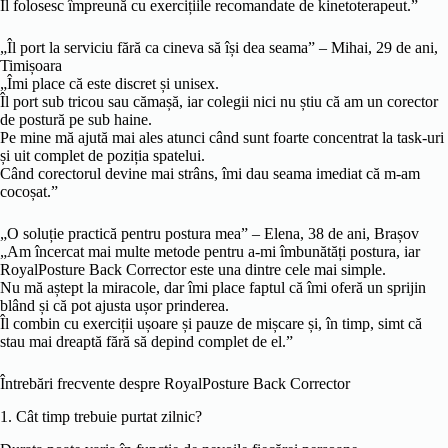
Îl folosesc împreună cu exercițiile recomandate de kinetoterapeut.”
„Îl port la serviciu fără ca cineva să își dea seama” – Mihai, 29 de ani,
Timișoara
„Îmi place că este discret și unisex.
Îl port sub tricou sau cămașă, iar colegii nici nu știu că am un corector
de postură pe sub haine.
Pe mine mă ajută mai ales atunci când sunt foarte concentrat la task-uri
și uit complet de poziția spatelui.
Când corectorul devine mai strâns, îmi dau seama imediat că m-am
cocoșat.”
„O soluție practică pentru postura mea” – Elena, 38 de ani, Brașov
„Am încercat mai multe metode pentru a-mi îmbunătăți postura, iar
RoyalPosture Back Corrector este una dintre cele mai simple.
Nu mă aștept la miracole, dar îmi place faptul că îmi oferă un sprijin
blând și că pot ajusta ușor prinderea.
Îl combin cu exerciții ușoare și pauze de mișcare și, în timp, simt că
stau mai dreaptă fără să depind complet de el.”
Întrebări frecvente despre RoyalPosture Back Corrector
1. Cât timp trebuie purtat zilnic?