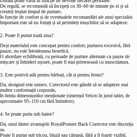
Durata poate varia în funcție de nevoile fiecărei persoane.
De regulă, se recomandă să începeți cu 30–60 de minute pe zi și să
creșteți treptat timpul de purtare,
în funcție de confort și de eventualele recomandări ale unui specialist.
Important este să nu forțați și să permiteți mușchilor să se adapteze.
2. Poate fi purtat toată ziua?
Deși materialul este conceput pentru confort, purtarea excesivă, fără
pauze, nu este întotdeauna benefică.
O abordare echilibrată, cu perioade de purtare alternate cu pauze de
mișcare și întinderi ușoare, poate fi mai prietenoasă cu musculatura.
3. Este potrivit atât pentru bărbați, cât și pentru femei?
Da, designul este unisex. Corectorul este gândit să se adapteze mai
multor conformații corporale,
în limita dimensiunilor menționate (sistemul Velcro în jurul taliei, de
aproximativ 95–110 cm fără întindere).
4. Se poate purta sub haine?
Da, unul dintre avantajele RoyalPosture Back Corrector este discreția
sa.
Poate fi purtat sub tricou, bluză sau cămașă, fără a fi foarte vizibil.