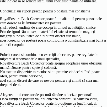
este indicat să se solicite sfatul unui specialist înainte de utilizare.
Concluzie: un suport practic pentru o postură mai conștientă
RoyalPosture Back Corrector poate fi un aliat util pentru persoanele
care doresc să își îmbunătățească postura
și să reducă tendința de a se cocoșa în timpul activităților zilnice.
Prin designul său unisex, materialul elastic, sistemul de magneți
integrați și posibilitatea de a fi purtat discret sub haine,
acest corector de postură poate contribui la o conștientizare mai bună a
alinierii corpului.
Folosit corect și combinat cu exerciții adecvate, pauze regulate de
mișcare și recomandările unui specialist,
RoyalPosture Back Corrector poate sprijini adoptarea unor obiceiuri
mai sănătoase pentru spate și coloană.
Nu este un dispozitiv miraculos și nu promite vindecări, însă poate
oferi, pentru multe persoane,
acel sprijin discret de care au nevoie pentru a-și aminti să stea mai
drept, zi de zi.
Alegerea unui corector de postură rămâne o decizie personală.
Dacă simțiți că postura vă influențează confortul și calitatea vieții,
RoyalPosture Back Corrector poate fi o opțiune de luat în calcul,