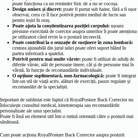
poate funcționa ca un reminder fizic de a nu se cocoșa.
Design unisex și discret:
poate fi purtat sub haine, fără a fi ușor
observat, ceea ce îl face potrivit pentru mediul de lucru sau
pentru ieșiri în oraș.
Poate ajuta la conștientizarea poziției corpului:
ușoara
presiune exercitată de corector asupra umerilor îi poate atenționa
pe utilizatori când revin la o postură incorectă.
Poate contribui la o senzație de susținere în zona lombară:
centura ajustabilă din jurul taliei poate oferi suport blând în
partea inferioară a spatelui.
Potrivit pentru mai multe vârste:
poate fi utilizat de adulți de
diferite vârste, atât de persoane tinere, cât și de persoane mai în
vârstă, în funcție de recomandările individuale.
O opțiune suplimentară, non-farmacologică:
poate fi integrat
într-un stil de viață activ, alături de exerciții, pauze regulate și
recomandări de la specialiști.
Important de subliniat este faptul că RoyalPosture Back Corrector nu
înlocuiește consultul medical, kinetoterapia sau recomandările
personalizate ale unui specialist.
Poate fi însă un element util într-o rutină orientată către o postură mai
sănătoasă.
Cum poate acționa RoyalPosture Back Corrector asupra posturii