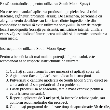
Există contraindicații pentru utilizarea South Moon Spray?
Nu este recomandată aplicarea produsului pe pielea lezată (răni
deschise, zgârieturi profunde, arsuri). De asemenea, persoanele cu
alergii la venin de albine sau la oricare dintre ingredientele din
compoziție ar trebui să evite utilizarea spray-ului. În caz de reacție
locală neobișnuită (roșeață persistentă, mâncărime intensă, umflare
excesivă), este indicată întreruperea utilizării și, la nevoie, consultarea
unui medic.
Instrucțiuni de utilizare South Moon Spray
Pentru a beneficia cât mai mult de potențialul produsului, este
recomandat să se respecte instrucțiunile de utilizare:
Curățați și uscați zona în care urmează să aplicați spray-ul.
Agitați ușor flaconul, dacă este indicat în instrucțiuni.
Pulverizați o cantitate moderată de South Moon Spray direct pe
zona articulată sau periarticulată cu probleme.
Lăsați produsul să se absoarbă, fără a masa excesiv, pentru a
evita iritarea mecanică.
Repetați aplicarea de
3 ori pe zi
, la intervale relativ egale, sau
conform recomandărilor din prospect.
Continuați programul de utilizare timp de aproximativ
30 de zile
,