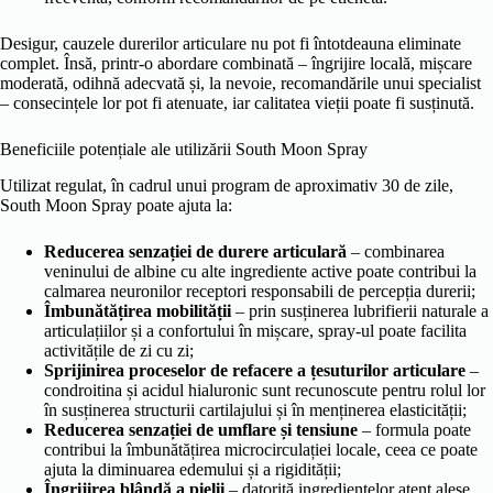
Desigur, cauzele durerilor articulare nu pot fi întotdeauna eliminate
complet. Însă, printr-o abordare combinată – îngrijire locală, mișcare
moderată, odihnă adecvată și, la nevoie, recomandările unui specialist
– consecințele lor pot fi atenuate, iar calitatea vieții poate fi susținută.
Beneficiile potențiale ale utilizării South Moon Spray
Utilizat regulat, în cadrul unui program de aproximativ 30 de zile,
South Moon Spray poate ajuta la:
Reducerea senzației de durere articulară
– combinarea
veninului de albine cu alte ingrediente active poate contribui la
calmarea neuronilor receptori responsabili de percepția durerii;
Îmbunătățirea mobilității
– prin susținerea lubrifierii naturale a
articulațiilor și a confortului în mișcare, spray-ul poate facilita
activitățile de zi cu zi;
Sprijinirea proceselor de refacere a țesuturilor articulare
–
condroitina și acidul hialuronic sunt recunoscute pentru rolul lor
în susținerea structurii cartilajului și în menținerea elasticității;
Reducerea senzației de umflare și tensiune
– formula poate
contribui la îmbunătățirea microcirculației locale, ceea ce poate
ajuta la diminuarea edemului și a rigidității;
Îngrijirea blândă a pielii
– datorită ingredientelor atent alese,