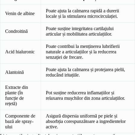
Poate ajuta la calmarea rapidă a durerii
Venin de albine
locale și la stimularea microcirculației.
Poate susține integritatea cartilajului
Condroitină
articular și mobilitatea articulațiilor.
Poate contribui la menținerea lubrifierii
Acid hialuronic
naturale a articulațiilor și la reducerea
senzației de frecare.
Poate ajuta la calmarea și protejarea pielii,
Alantoină
reducând iritațiile.
Extracte din
plante (în
Pot susține reducerea inflamațiilor și
funcție de
relaxarea mușchilor din zona articulațiilor.
rețetă)
Componente de
Asigură dispersia uniformă pe piele și
bază ale spray-
absorbția corespunzătoare a ingredientelor
ului
active.