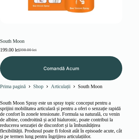
South Moon
199.00
lei
398.00
lei
Prețul
Prețul
inițial
curent
a
este:
Comandă Acum
fost:
199.00 lei.
398.00 lei.
Prima pagină
Shop
Articulații
South Moon
South Moon Spray este un spray topic conceput pentru a
sprijini mobilitatea articulară și pentru a oferi o senzație rapidă
de confort în zonele tensionate. Formula sa naturală, cu venin
de albine, condroitină și acid hialuronic, poate contribui la
reducerea senzației de disconfort și la îmbunătățirea
flexibilității. Produsul poate fi folosit atât în episoade acute, cât
și pe termen lung pentru îngrijirea articulațiilor.