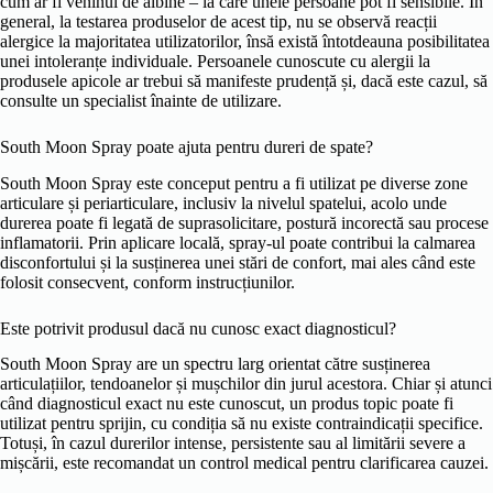
cum ar fi veninul de albine – la care unele persoane pot fi sensibile. În
general, la testarea produselor de acest tip, nu se observă reacții
alergice la majoritatea utilizatorilor, însă există întotdeauna posibilitatea
unei intoleranțe individuale. Persoanele cunoscute cu alergii la
produsele apicole ar trebui să manifeste prudență și, dacă este cazul, să
consulte un specialist înainte de utilizare.
South Moon Spray poate ajuta pentru dureri de spate?
South Moon Spray este conceput pentru a fi utilizat pe diverse zone
articulare și periarticulare, inclusiv la nivelul spatelui, acolo unde
durerea poate fi legată de suprasolicitare, postură incorectă sau procese
inflamatorii. Prin aplicare locală, spray-ul poate contribui la calmarea
disconfortului și la susținerea unei stări de confort, mai ales când este
folosit consecvent, conform instrucțiunilor.
Este potrivit produsul dacă nu cunosc exact diagnosticul?
South Moon Spray are un spectru larg orientat către susținerea
articulațiilor, tendoanelor și mușchilor din jurul acestora. Chiar și atunci
când diagnosticul exact nu este cunoscut, un produs topic poate fi
utilizat pentru sprijin, cu condiția să nu existe contraindicații specifice.
Totuși, în cazul durerilor intense, persistente sau al limitării severe a
mișcării, este recomandat un control medical pentru clarificarea cauzei.