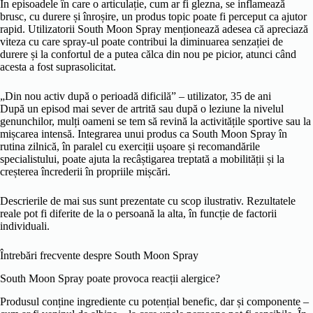
În episoadele în care o articulație, cum ar fi glezna, se inflamează
brusc, cu durere și înroșire, un produs topic poate fi perceput ca ajutor
rapid. Utilizatorii South Moon Spray menționează adesea că apreciază
viteza cu care spray-ul poate contribui la diminuarea senzației de
durere și la confortul de a putea călca din nou pe picior, atunci când
acesta a fost suprasolicitat.
„Din nou activ după o perioadă dificilă” – utilizator, 35 de ani
După un episod mai sever de artrită sau după o leziune la nivelul
genunchilor, mulți oameni se tem să revină la activitățile sportive sau la
mișcarea intensă. Integrarea unui produs ca South Moon Spray în
rutina zilnică, în paralel cu exerciții ușoare și recomandările
specialistului, poate ajuta la recâștigarea treptată a mobilității și la
creșterea încrederii în propriile mișcări.
Descrierile de mai sus sunt prezentate cu scop ilustrativ. Rezultatele
reale pot fi diferite de la o persoană la alta, în funcție de factorii
individuali.
Întrebări frecvente despre South Moon Spray
South Moon Spray poate provoca reacții alergice?
Produsul conține ingrediente cu potențial benefic, dar și componente –