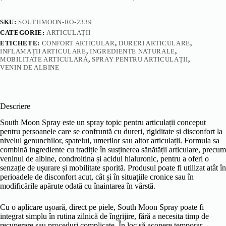
SKU:
SOUTHMOON-RO-2339
CATEGORIE:
ARTICULAȚII
ETICHETE:
CONFORT ARTICULAR
,
DURERI ARTICULARE
,
INFLAMAȚII ARTICULARE
,
INGREDIENTE NATURALE
,
MOBILITATE ARTICULARĂ
,
SPRAY PENTRU ARTICULAȚII
,
VENIN DE ALBINE
Descriere
South Moon Spray este un spray topic pentru articulații conceput
pentru persoanele care se confruntă cu dureri, rigiditate și disconfort la
nivelul genunchilor, spatelui, umerilor sau altor articulații. Formula sa
combină ingrediente cu tradiție în susținerea sănătății articulare, precum
veninul de albine, condroitina și acidul hialuronic, pentru a oferi o
senzație de ușurare și mobilitate sporită. Produsul poate fi utilizat atât în
perioadele de disconfort acut, cât și în situațiile cronice sau în
modificările apărute odată cu înaintarea în vârstă.
Cu o aplicare ușoară, direct pe piele, South Moon Spray poate fi
integrat simplu în rutina zilnică de îngrijire, fără a necesita timp de
recuperare sau proceduri complicate. În loc să acopere temporar