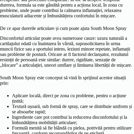
durerea, formula sa este gândită pentru a acționa local, în zona cu
probleme, unde poate contribui la calmarea inflamației, relaxarea
musculaturii adiacente și îmbunătățirea confortului în mișcare.
De ce apar durerile articulare și cum poate ajuta South Moon Spray
Disconfortul articular poate avea numeroase cauze: uzura naturală a
cartilajului odată cu înaintarea în vârstă, suprasolicitarea în urma
muncii fizice sau a sportului intens, leziuni minore repetate, inflamații
sau probleme de postură. Oricare ar fi factorul declanșator, rezultatul
resimțit de persoană este similar: durere, rigiditate, senzație de
„blocare” a articulației, uneori umflare și limitarea libertății de mișcare.
South Moon Spray este conceput să vină în sprijinul acestor situații
prin:
Aplicare locală, direct pe zona cu probleme, pentru o acțiune
țintită;
Textură ușoară, sub formă de spray, care se distribuie uniform și
se absoarbe rapid;
Ingrediente care pot contribui la reducerea disconfortului și la
îmbunătățirea mobilității articulare;
Formulă menită să fie blândă cu pielea, potrivită pentru utilizare
frecventă, conform recomandărilor de pe etichetă.