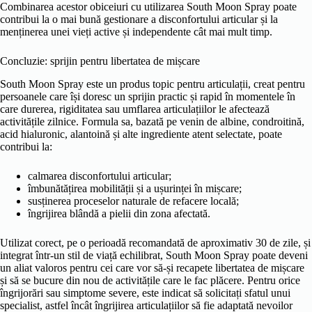
Combinarea acestor obiceiuri cu utilizarea South Moon Spray poate
contribui la o mai bună gestionare a disconfortului articular și la
menținerea unei vieți active și independente cât mai mult timp.
Concluzie: sprijin pentru libertatea de mișcare
South Moon Spray este un produs topic pentru articulații, creat pentru
persoanele care își doresc un sprijin practic și rapid în momentele în
care durerea, rigiditatea sau umflarea articulațiilor le afectează
activitățile zilnice. Formula sa, bazată pe venin de albine, condroitină,
acid hialuronic, alantoină și alte ingrediente atent selectate, poate
contribui la:
calmarea disconfortului articular;
îmbunătățirea mobilității și a ușurinței în mișcare;
susținerea proceselor naturale de refacere locală;
îngrijirea blândă a pielii din zona afectată.
Utilizat corect, pe o perioadă recomandată de aproximativ 30 de zile, și
integrat într-un stil de viață echilibrat, South Moon Spray poate deveni
un aliat valoros pentru cei care vor să-și recapete libertatea de mișcare
și să se bucure din nou de activitățile care le fac plăcere. Pentru orice
îngrijorări sau simptome severe, este indicat să solicitați sfatul unui
specialist, astfel încât îngrijirea articulațiilor să fie adaptată nevoilor