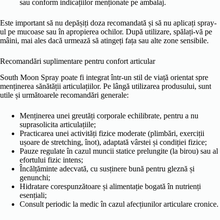
sau conform indicațiilor menționate pe ambalaj.
Este important să nu depășiți doza recomandată și să nu aplicați spray-
ul pe mucoase sau în apropierea ochilor. După utilizare, spălați-vă pe
mâini, mai ales dacă urmează să atingeți fața sau alte zone sensibile.
Recomandări suplimentare pentru confort articular
South Moon Spray poate fi integrat într-un stil de viață orientat spre
menținerea sănătății articulațiilor. Pe lângă utilizarea produsului, sunt
utile și următoarele recomandări generale:
Menținerea unei greutăți corporale echilibrate, pentru a nu
suprasolicita articulațiile;
Practicarea unei activități fizice moderate (plimbări, exerciții
ușoare de stretching, înot), adaptată vârstei și condiției fizice;
Pauze regulate în cazul muncii statice prelungite (la birou) sau al
efortului fizic intens;
Încălțăminte adecvată, cu susținere bună pentru gleznă și
genunchi;
Hidratare corespunzătoare și alimentație bogată în nutrienți
esențiali;
Consult periodic la medic în cazul afecțiunilor articulare cronice.