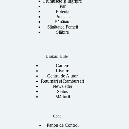
Frumusețe și Îngrijire
Păr
Potență
Prostata
Sănătate
Sănătatea Femeii
Slăbire
Linkuri Utile
Cariere
Livrare
Centru de Ajutor
Returnări și Rambursări
Newsletter
Status
Mărturii
Cont
Panou de Control