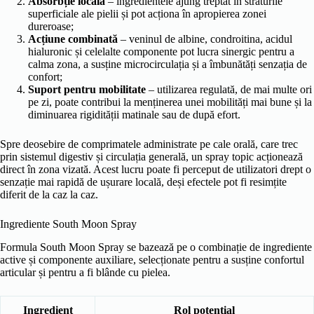
Absorbție locală
– ingredientele ajung treptat în straturile
superficiale ale pielii și pot acționa în apropierea zonei
dureroase;
Acțiune combinată
– veninul de albine, condroitina, acidul
hialuronic și celelalte componente pot lucra sinergic pentru a
calma zona, a susține microcirculația și a îmbunătăți senzația de
confort;
Suport pentru mobilitate
– utilizarea regulată, de mai multe ori
pe zi, poate contribui la menținerea unei mobilități mai bune și la
diminuarea rigidității matinale sau de după efort.
Spre deosebire de comprimatele administrate pe cale orală, care trec
prin sistemul digestiv și circulația generală, un spray topic acționează
direct în zona vizată. Acest lucru poate fi perceput de utilizatori drept o
senzație mai rapidă de ușurare locală, deși efectele pot fi resimțite
diferit de la caz la caz.
Ingrediente South Moon Spray
Formula South Moon Spray se bazează pe o combinație de ingrediente
active și componente auxiliare, selecționate pentru a susține confortul
articular și pentru a fi blânde cu pielea.
Ingredient
Rol potențial