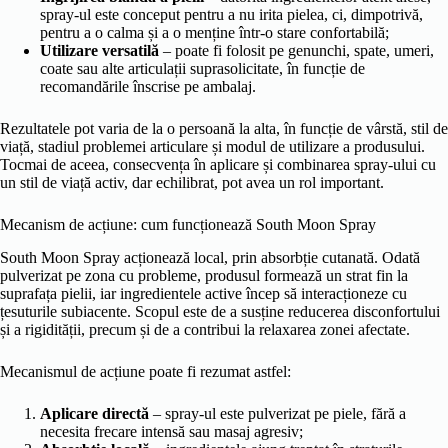
spray-ul este conceput pentru a nu irita pielea, ci, dimpotrivă,
pentru a o calma și a o menține într-o stare confortabilă;
Utilizare versatilă
– poate fi folosit pe genunchi, spate, umeri,
coate sau alte articulații suprasolicitate, în funcție de
recomandările înscrise pe ambalaj.
Rezultatele pot varia de la o persoană la alta, în funcție de vârstă, stil de
viață, stadiul problemei articulare și modul de utilizare a produsului.
Tocmai de aceea, consecvența în aplicare și combinarea spray-ului cu
un stil de viață activ, dar echilibrat, pot avea un rol important.
Mecanism de acțiune: cum funcționează South Moon Spray
South Moon Spray acționează local, prin absorbție cutanată. Odată
pulverizat pe zona cu probleme, produsul formează un strat fin la
suprafața pielii, iar ingredientele active încep să interacționeze cu
țesuturile subiacente. Scopul este de a susține reducerea disconfortului
și a rigidității, precum și de a contribui la relaxarea zonei afectate.
Mecanismul de acțiune poate fi rezumat astfel:
Aplicare directă
– spray-ul este pulverizat pe piele, fără a
necesita frecare intensă sau masaj agresiv;