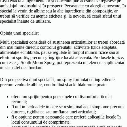
Lista exactă a ingredientelor și concentrațiile acestora se regăsesc pe
ambalajul produsului și în prospect. Persoanele cu alergii cunoscute, în
special la venin de albine sau la alte ingrediente din compoziție, ar
trebui să verifice cu atenție eticheta și, la nevoie, să ceară sfatul unui
specialist înainte de utilizare.
Opinia unui specialist
Mulți specialiști consideră că susținerea articulațiilor ar trebui abordată
din mai multe direcții: controlul greutății, activitate fizică adaptată,
alimentație echilibrată, pauze regulate în timpul muncii fizice sau al
efortului sportiv, precum și îngrijire locală adecvată. Produsele topice,
cum este și South Moon Spray, pot reprezenta un element suplimentar
într-o astfel de abordare.
Din perspectiva unui specialist, un spray formulat cu ingrediente
precum venin de albine, condroitină și acid hialuronic poate:
oferta un sprijin pentru persoanele cu disconfort articular
recurent;
fi util în perioadele în care se resimt mai acut simptome precum
durerea, rigiditatea sau umflarea unei articulații;
fi o opțiune pentru persoanele care preferă aplicațiile locale în
locul consumului de comprimate;