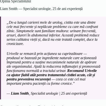
Opinia Specialistului
Liam Smith — Specialist urologie, 25 de ani experiență
„De-a lungul carierei mele de urolog, cistita este una dintre
cele mai frecvente și neplăcute probleme cu care mă confrunt
zilnic. Simptomele sunt familiare multora: urinare frecventă,
arsuri, dureri în abdomenul inferior. Această problemă reduce
serios calitatea vieții și, dacă nu este tratată complet, duce la
cronicizare.
Urivelle se remarcă prin acțiunea sa cuprinzătoare —
produsul se bazează pe ingrediente naturale care acționează
împreună pentru a susține mecanismele naturale de apărare
ale organismului. Ajută la reducerea inflamației și promovează
funcționarea normală a tractului urinar.
Recomand Urivelle
ca ajutor fiabil atât pentru tratamentul cistitei acute, cât și
pentru prevenirea recurenței
— ceea ce este cel mai
important pentru pacienții cu forme cronice.”
—
Liam Smith
, Specialist urologie | 25 ani experiență