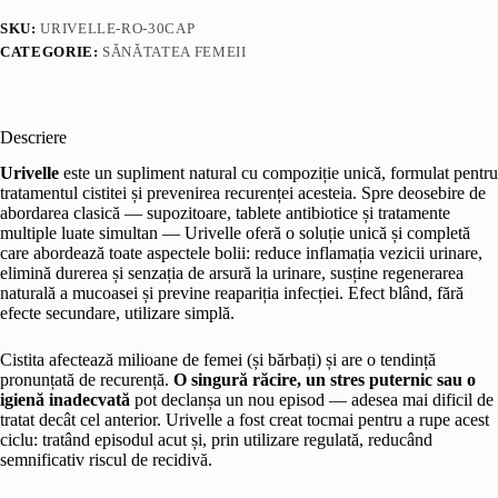
SKU:
URIVELLE-RO-30CAP
CATEGORIE:
SĂNĂTATEA FEMEII
Descriere
Urivelle
este un supliment natural cu compoziție unică, formulat pentru
tratamentul cistitei și prevenirea recurenței acesteia. Spre deosebire de
abordarea clasică — supozitoare, tablete antibiotice și tratamente
multiple luate simultan — Urivelle oferă o soluție unică și completă
care abordează toate aspectele bolii: reduce inflamația vezicii urinare,
elimină durerea și senzația de arsură la urinare, susține regenerarea
naturală a mucoasei și previne reapariția infecției. Efect blând, fără
efecte secundare, utilizare simplă.
Cistita afectează milioane de femei (și bărbați) și are o tendință
pronunțată de recurență.
O singură răcire, un stres puternic sau o
igienă inadecvată
pot declanșa un nou episod — adesea mai dificil de
tratat decât cel anterior. Urivelle a fost creat tocmai pentru a rupe acest
ciclu: tratând episodul acut și, prin utilizare regulată, reducând
semnificativ riscul de recidivă.