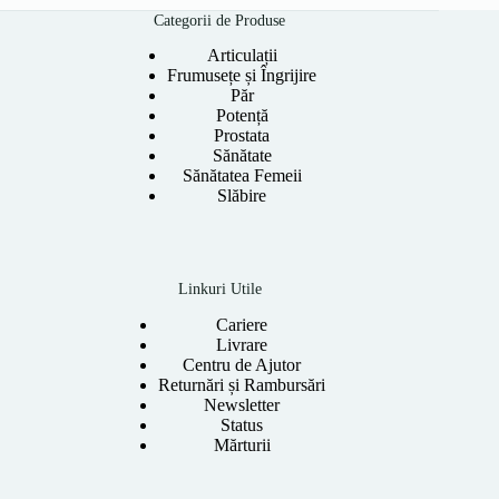
Categorii de Produse
Articulații
Frumusețe și Îngrijire
Păr
Potență
Prostata
Sănătate
Sănătatea Femeii
Slăbire
Linkuri Utile
Cariere
Livrare
Centru de Ajutor
Returnări și Rambursări
Newsletter
Status
Mărturii