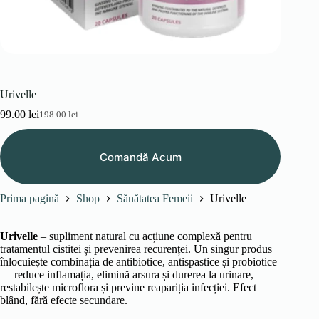
Urivelle
99.00
lei
198.00
lei
Prețul
Prețul
inițial
curent
a
este:
Comandă Acum
fost:
99.00 lei.
198.00 lei.
Prima pagină
Shop
Sănătatea Femeii
Urivelle
Urivelle
– supliment natural cu acțiune complexă pentru
tratamentul cistitei și prevenirea recurenței. Un singur produs
înlocuiește combinația de antibiotice, antispastice și probiotice
— reduce inflamația, elimină arsura și durerea la urinare,
restabilește microflora și previne reapariția infecției. Efect
blând, fără efecte secundare.