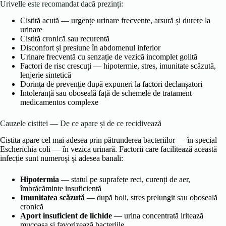
Urivelle este recomandat dacă prezinți:
Cistită acută — urgențe urinare frecvente, arsură și durere la
urinare
Cistită cronică sau recurentă
Disconfort și presiune în abdomenul inferior
Urinare frecventă cu senzație de vezică incomplet golită
Factori de risc crescuți — hipotermie, stres, imunitate scăzută,
lenjerie sintetică
Dorința de prevenție după expuneri la factori declanșatori
Intoleranță sau oboseală față de schemele de tratament
medicamentos complexe
Cauzele cistitei — De ce apare și de ce recidivează
Cistita apare cel mai adesea prin pătrunderea bacteriilor — în special
Escherichia coli — în vezica urinară. Factorii care facilitează această
infecție sunt numeroși și adesea banali:
Hipotermia
— statul pe suprafețe reci, curenți de aer,
îmbrăcăminte insuficientă
Imunitatea scăzută
— după boli, stres prelungit sau oboseală
cronică
Aport insuficient de lichide
— urina concentrată iritează
mucoasa și favorizează bacteriile