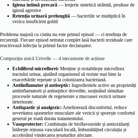
Igiena intimă precară
— lenjerie sintetică strâmtă, produse de
igienă agresive
Retenția urinară prelungită
— bacteriile se multiplică în
vezica insuficient golită
Problema majoră cu cistita nu este primul episod — ci tendința de
recurență. Fiecare episod netratat complet lasă bacterii reziduale care
reactivează infecția la primul factor declanșator.
Compoziția unică Urivelle — 4 mecanisme de acțiune
Echilibrul microflorei:
Menține și restabilește microflora
tractului urinar, ajutând organismul să reziste mai bine la
exacerbările repetate și la colonizarea bacteriană.
Antiinflamator și antiseptic:
Ingredientele active au proprietăți
antiinflamatorii și antiseptice dovedite, susținând simultan
procesele naturale de regenerare a mucoasei vezicii urinare
deteriorate.
Antispastic și analgezic:
Ameliorează disconfortul, reduce
severitatea spasmelor musculare ale vezicii și sporește confortul
general pe toată durata tratamentului.
Vasoprotector:
Combinația de bioflavonoide și antioxidanți
întărește rețeaua vasculară locală, îmbunătățind circulația și
accelerând vindecarea țesuturilor afectate.