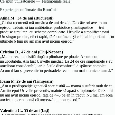
Ce spun utilizatoarele — Testimoniale reale
Experiențe confirmate din România
Alina M., 34 de ani (București)
„Cistita recurentă mă urmărea de ani de zile. De câte ori aveam un
episod, trebuia să iau antibiotice, probiotice și antispastice — trei
produse simultan, cu scheme complicate. Urivelle a simplificat totul.
Un singur produs, efect rapid, fără confuzie. Și cel mai important — în
ultimele 6 luni nu am mai avut niciun episod.”
Cristina D., 47 de ani (Cluj-Napoca)
„M-am trezit cu cistită după o plimbare pe ploaie. Arsura era
insuportabilă. Am luat Urivelle imediat. La 24 de ore simptomele s-au
ameliorat considerabil, iar la 3 zile disconfortul dispăruse complet.
Acum îl iau și preventiv în perioadele reci — nu mai am nicio teamă.”
Ioana P., 29 de ani (Timișoara)
„Am o predispoziție genetică spre cistită — mama a suferit mult de ea.
Am început Urivelle preventiv, înainte să apară simptomele. De 8 luni
nu am avut niciun episod, față de 4–5 pe an în trecut. Nu mai am acea
anxietate permanentă că urmează un nou episod.”
Valentina C., 55 de ani (Iași)