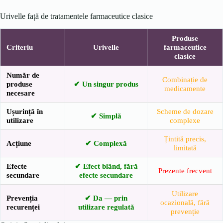
Urivelle față de tratamentele farmaceutice clasice
Produse
Criteriu
Urivelle
farmaceutice
clasice
Număr de
Combinație de
produse
✔ Un singur produs
medicamente
necesare
Ușurință în
Scheme de dozare
✔ Simplă
utilizare
complexe
Țintită precis,
Acțiune
✔ Complexă
limitată
Efecte
✔ Efect blând, fără
Prezente frecvent
secundare
efecte secundare
Utilizare
Prevenția
✔ Da — prin
ocazională, fără
recurenței
utilizare regulată
prevenție