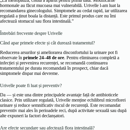
„La menopauză, cistita a apărut pentru prima dată. Modificările
hormonale au făcut mucoasa mai vulnerabilă. Urivelle l-am luat la
recomandarea ginecologului. Simptomele au cedat rapid, iar utilizarea
regulată a ținut boala la distanță. Este primul produs care nu îmi
afectează stomacul sau flora intestinală.”
Întrebări frecvente despre Urivelle
Când apar primele efecte și cât durează tratamentul?
Reducerea arsurilor și ameliorarea disconfortului la urinare pot fi
observate în
primele 24–48 de ore
. Pentru eliminarea completă a
infecției și prevenirea recurenței, se recomandă continuarea
tratamentului pe durata recomandată în prospect, chiar dacă
simptomele dispar mai devreme.
Urivelle poate fi luat și preventiv?
Da — și este una dintre principalele avantaje față de antibioticele
clasice. Prin utilizare regulată, Urivelle menține echilibrul microflorei
urinare și reduce semnificativ riscul de recurență. Este recomandat
preventiv mai ales în perioadele reci, după activitate sexuală sau după
alte expuneri la factori declanșatori.
Are efecte secundare sau afectează flora intestinală?