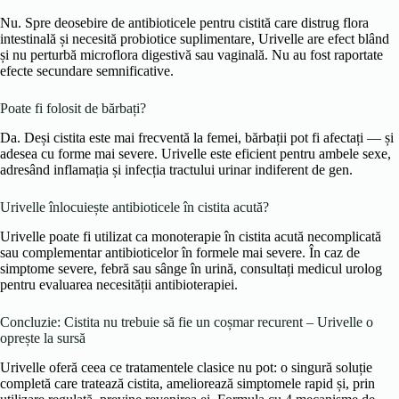
Nu. Spre deosebire de antibioticele pentru cistită care distrug flora
intestinală și necesită probiotice suplimentare, Urivelle are efect blând
și nu perturbă microflora digestivă sau vaginală. Nu au fost raportate
efecte secundare semnificative.
Poate fi folosit de bărbați?
Da. Deși cistita este mai frecventă la femei, bărbații pot fi afectați — și
adesea cu forme mai severe. Urivelle este eficient pentru ambele sexe,
adresând inflamația și infecția tractului urinar indiferent de gen.
Urivelle înlocuiește antibioticele în cistita acută?
Urivelle poate fi utilizat ca monoterapie în cistita acută necomplicată
sau complementar antibioticelor în formele mai severe. În caz de
simptome severe, febră sau sânge în urină, consultați medicul urolog
pentru evaluarea necesității antibioterapiei.
Concluzie: Cistita nu trebuie să fie un coșmar recurent – Urivelle o
oprește la sursă
Urivelle oferă ceea ce tratamentele clasice nu pot: o singură soluție
completă care tratează cistita, ameliorează simptomele rapid și, prin