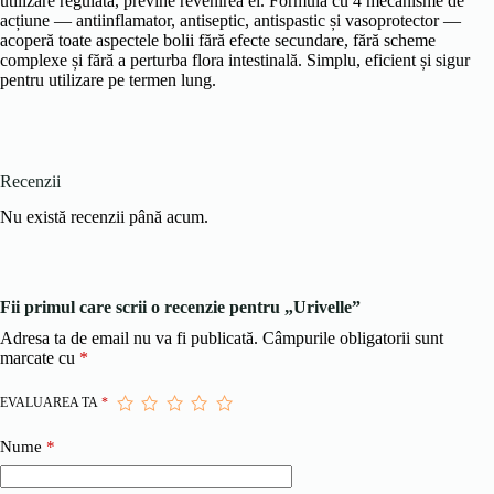
utilizare regulată, previne revenirea ei. Formula cu 4 mecanisme de
acțiune — antiinflamator, antiseptic, antispastic și vasoprotector —
acoperă toate aspectele bolii fără efecte secundare, fără scheme
complexe și fără a perturba flora intestinală. Simplu, eficient și sigur
pentru utilizare pe termen lung.
Recenzii
Nu există recenzii până acum.
Fii primul care scrii o recenzie pentru „Urivelle”
Adresa ta de email nu va fi publicată.
Câmpurile obligatorii sunt
marcate cu
*
EVALUAREA TA
*
Nume
*