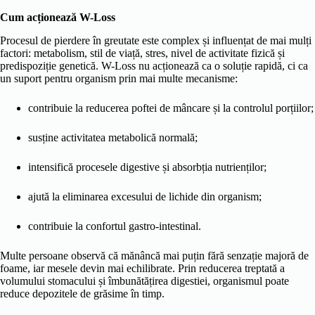
Cum acționează W-Loss
Procesul de pierdere în greutate este complex și influențat de mai mulți
factori: metabolism, stil de viață, stres, nivel de activitate fizică și
predispoziție genetică. W-Loss nu acționează ca o soluție rapidă, ci ca
un suport pentru organism prin mai multe mecanisme:
contribuie la reducerea poftei de mâncare și la controlul porțiilor;
susține activitatea metabolică normală;
intensifică procesele digestive și absorbția nutrienților;
ajută la eliminarea excesului de lichide din organism;
contribuie la confortul gastro-intestinal.
Multe persoane observă că mănâncă mai puțin fără senzație majoră de
foame, iar mesele devin mai echilibrate. Prin reducerea treptată a
volumului stomacului și îmbunătățirea digestiei, organismul poate
reduce depozitele de grăsime în timp.