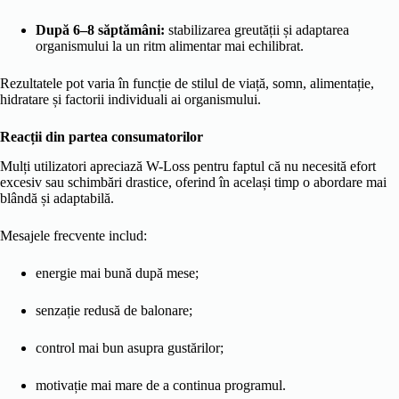
După 6–8 săptămâni:
stabilizarea greutății și adaptarea
organismului la un ritm alimentar mai echilibrat.
Rezultatele pot varia în funcție de stilul de viață, somn, alimentație,
hidratare și factorii individuali ai organismului.
Reacții din partea consumatorilor
Mulți utilizatori apreciază W-Loss pentru faptul că nu necesită efort
excesiv sau schimbări drastice, oferind în același timp o abordare mai
blândă și adaptabilă.
Mesajele frecvente includ:
energie mai bună după mese;
senzație redusă de balonare;
control mai bun asupra gustărilor;
motivație mai mare de a continua programul.