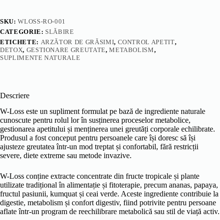
SKU:
WLOSS-RO-001
CATEGORIE:
SLĂBIRE
ETICHETE:
ARZĂTOR DE GRĂSIMI
,
CONTROL APETIT
,
DETOX
,
GESTIONARE GREUTATE
,
METABOLISM
,
SUPLIMENTE NATURALE
Descriere
W-Loss este un supliment formulat pe bază de ingrediente naturale
cunoscute pentru rolul lor în susținerea proceselor metabolice,
gestionarea apetitului și menținerea unei greutăți corporale echilibrate.
Produsul a fost conceput pentru persoanele care își doresc să își
ajusteze greutatea într-un mod treptat și confortabil, fără restricții
severe, diete extreme sau metode invazive.
W-Loss conține extracte concentrate din fructe tropicale și plante
utilizate tradițional în alimentație și fitoterapie, precum ananas, papaya,
fructul pasiunii, kumquat și ceai verde. Aceste ingrediente contribuie la
digestie, metabolism și confort digestiv, fiind potrivite pentru persoane
aflate într-un program de reechilibrare metabolică sau stil de viață activ.