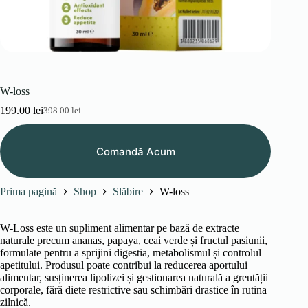
W-loss
199.00
lei
398.00
lei
Prețul
Prețul
inițial
curent
a
este:
Comandă Acum
fost:
199.00 lei.
398.00 lei.
Prima pagină
Shop
Slăbire
W-loss
W-Loss este un supliment alimentar pe bază de extracte
naturale precum ananas, papaya, ceai verde și fructul pasiunii,
formulate pentru a sprijini digestia, metabolismul și controlul
apetitului. Produsul poate contribui la reducerea aportului
alimentar, susținerea lipolizei și gestionarea naturală a greutății
corporale, fără diete restrictive sau schimbări drastice în rutina
zilnică.