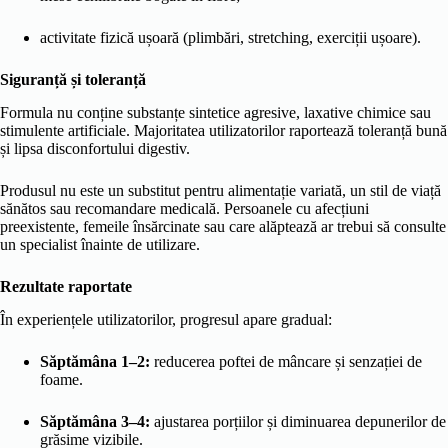
activitate fizică ușoară (plimbări, stretching, exerciții ușoare).
Siguranță și toleranță
Formula nu conține substanțe sintetice agresive, laxative chimice sau
stimulente artificiale. Majoritatea utilizatorilor raportează toleranță bună
și lipsa disconfortului digestiv.
Produsul nu este un substitut pentru alimentație variată, un stil de viață
sănătos sau recomandare medicală. Persoanele cu afecțiuni
preexistente, femeile însărcinate sau care alăptează ar trebui să consulte
un specialist înainte de utilizare.
Rezultate raportate
În experiențele utilizatorilor, progresul apare gradual:
Săptămâna 1–2:
reducerea poftei de mâncare și senzației de
foame.
Săptămâna 3–4:
ajustarea porțiilor și diminuarea depunerilor de
grăsime vizibile.