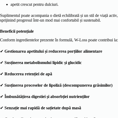
apetit crescut pentru dulciuri.
Suplimentul poate acompania o dietă echilibrată și un stil de viață activ,
sprijinind progresul într-un mod mai confortabil și sustenabil.
Beneficii potențiale
Conform ingredientelor prezente în formulă, W-Loss poate contribui la:
✔
Gestionarea apetitului și reducerea porțiilor alimentare
✔
Susținerea metabolismului lipidic și glucidic
✔
Reducerea retenției de apă
✔
Susținerea proceselor de lipoliză (descompunerea grăsimilor)
✔
Îmbunătățirea digestiei și absorbției nutrienților
✔
Senzație mai rapidă de sațietate după masă