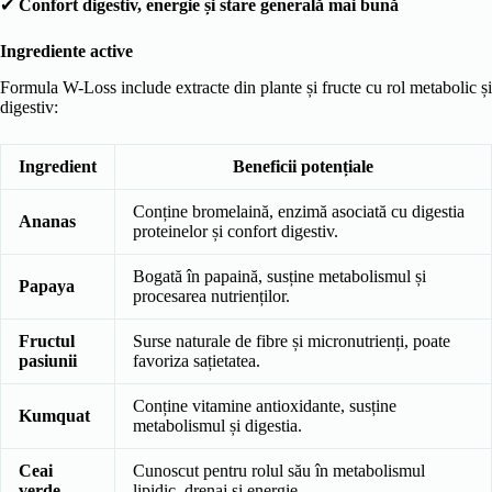
✔
Confort digestiv, energie și stare generală mai bună
Ingrediente active
Formula W-Loss include extracte din plante și fructe cu rol metabolic și
digestiv:
Ingredient
Beneficii potențiale
Conține bromelaină, enzimă asociată cu digestia
Ananas
proteinelor și confort digestiv.
Bogată în papaină, susține metabolismul și
Papaya
procesarea nutrienților.
Fructul
Surse naturale de fibre și micronutrienți, poate
pasiunii
favoriza sațietatea.
Conține vitamine antioxidante, susține
Kumquat
metabolismul și digestia.
Ceai
Cunoscut pentru rolul său în metabolismul
verde
lipidic, drenaj și energie.