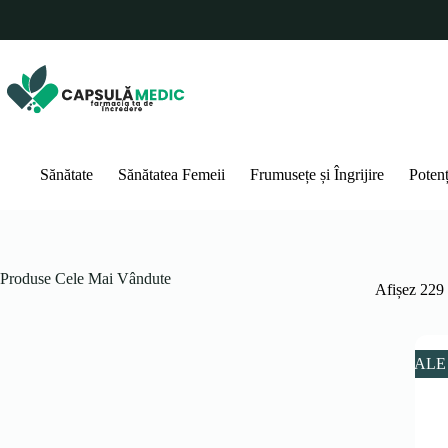
Sari
la
conținut
Sănătate
Sănătatea Femeii
Frumusețe și Îngrijire
Poten
Produse Cele Mai Vândute
Afișez 229 
SALE