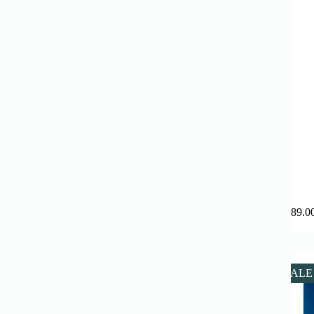
189.0
SALE