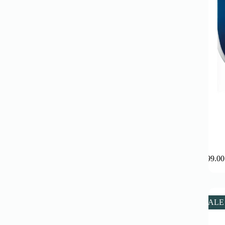
99.0
SALE