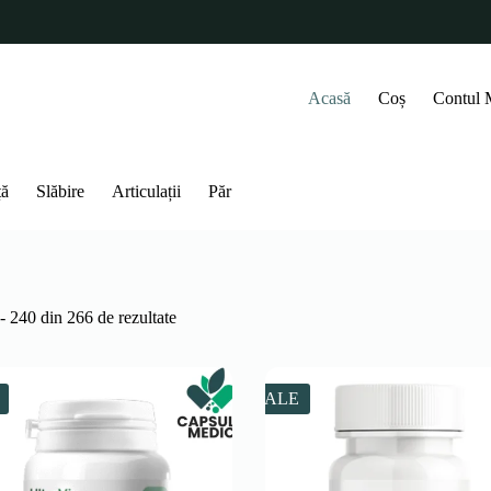
Acasă
Coș
Contul
ță
Slăbire
Articulații
Păr
- 240 din 266 de rezultate
SALE