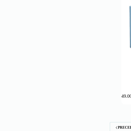
149.0
PRECE