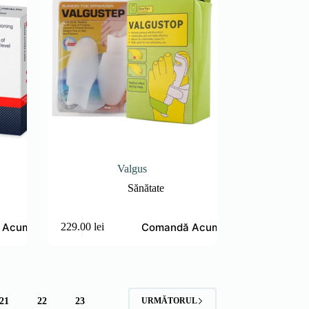
Valgus
Sănătate
 Acum
Comandă Acum
229.00
lei
21
22
23
URMĂTORUL