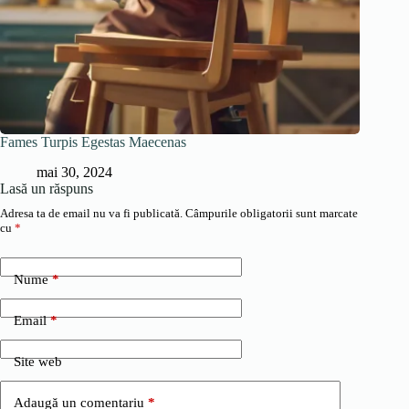
Fames Turpis Egestas Maecenas
mai 30, 2024
Lasă un răspuns
Adresa ta de email nu va fi publicată.
Câmpurile obligatorii sunt marcate
cu
*
Nume
*
Email
*
Site web
Adaugă un comentariu
*