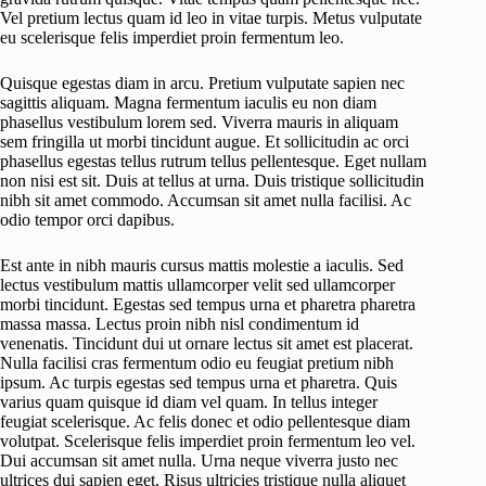
Vel pretium lectus quam id leo in vitae turpis. Metus vulputate
eu scelerisque felis imperdiet proin fermentum leo.
Quisque egestas diam in arcu. Pretium vulputate sapien nec
sagittis aliquam. Magna fermentum iaculis eu non diam
phasellus vestibulum lorem sed. Viverra mauris in aliquam
sem fringilla ut morbi tincidunt augue. Et sollicitudin ac orci
phasellus egestas tellus rutrum tellus pellentesque. Eget nullam
non nisi est sit. Duis at tellus at urna. Duis tristique sollicitudin
nibh sit amet commodo. Accumsan sit amet nulla facilisi. Ac
odio tempor orci dapibus.
Est ante in nibh mauris cursus mattis molestie a iaculis. Sed
lectus vestibulum mattis ullamcorper velit sed ullamcorper
morbi tincidunt. Egestas sed tempus urna et pharetra pharetra
massa massa. Lectus proin nibh nisl condimentum id
venenatis. Tincidunt dui ut ornare lectus sit amet est placerat.
Nulla facilisi cras fermentum odio eu feugiat pretium nibh
ipsum. Ac turpis egestas sed tempus urna et pharetra. Quis
varius quam quisque id diam vel quam. In tellus integer
feugiat scelerisque. Ac felis donec et odio pellentesque diam
volutpat. Scelerisque felis imperdiet proin fermentum leo vel.
Dui accumsan sit amet nulla. Urna neque viverra justo nec
ultrices dui sapien eget. Risus ultricies tristique nulla aliquet