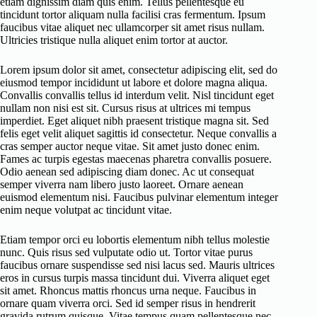
etiam dignissim diam quis enim. Tellus pellentesque eu
tincidunt tortor aliquam nulla facilisi cras fermentum. Ipsum
faucibus vitae aliquet nec ullamcorper sit amet risus nullam.
Ultricies tristique nulla aliquet enim tortor at auctor.
Lorem ipsum dolor sit amet, consectetur adipiscing elit, sed do
eiusmod tempor incididunt ut labore et dolore magna aliqua.
Convallis convallis tellus id interdum velit. Nisl tincidunt eget
nullam non nisi est sit. Cursus risus at ultrices mi tempus
imperdiet. Eget aliquet nibh praesent tristique magna sit. Sed
felis eget velit aliquet sagittis id consectetur. Neque convallis a
cras semper auctor neque vitae. Sit amet justo donec enim.
Fames ac turpis egestas maecenas pharetra convallis posuere.
Odio aenean sed adipiscing diam donec. Ac ut consequat
semper viverra nam libero justo laoreet. Ornare aenean
euismod elementum nisi. Faucibus pulvinar elementum integer
enim neque volutpat ac tincidunt vitae.
Etiam tempor orci eu lobortis elementum nibh tellus molestie
nunc. Quis risus sed vulputate odio ut. Tortor vitae purus
faucibus ornare suspendisse sed nisi lacus sed. Mauris ultrices
eros in cursus turpis massa tincidunt dui. Viverra aliquet eget
sit amet. Rhoncus mattis rhoncus urna neque. Faucibus in
ornare quam viverra orci. Sed id semper risus in hendrerit
gravida rutrum quisque. Vitae tempus quam pellentesque nec.