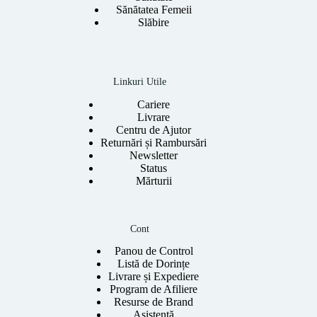
Sănătatea Femeii
Slăbire
Linkuri Utile
Cariere
Livrare
Centru de Ajutor
Returnări și Rambursări
Newsletter
Status
Mărturii
Cont
Panou de Control
Listă de Dorințe
Livrare și Expediere
Program de Afiliere
Resurse de Brand
Asistență