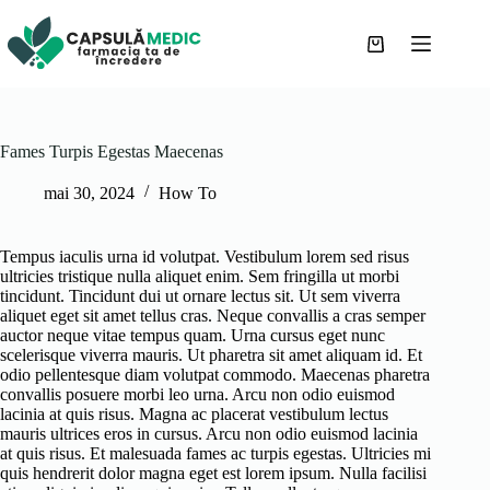
Sari
la
conținut
Coș
de
cumpărături
Fames Turpis Egestas Maecenas
mai 30, 2024
How To
Tempus iaculis urna id volutpat. Vestibulum lorem sed risus
ultricies tristique nulla aliquet enim. Sem fringilla ut morbi
tincidunt. Tincidunt dui ut ornare lectus sit. Ut sem viverra
aliquet eget sit amet tellus cras. Neque convallis a cras semper
auctor neque vitae tempus quam. Urna cursus eget nunc
scelerisque viverra mauris. Ut pharetra sit amet aliquam id. Et
odio pellentesque diam volutpat commodo. Maecenas pharetra
convallis posuere morbi leo urna. Arcu non odio euismod
lacinia at quis risus. Magna ac placerat vestibulum lectus
mauris ultrices eros in cursus. Arcu non odio euismod lacinia
at quis risus. Et malesuada fames ac turpis egestas. Ultricies mi
quis hendrerit dolor magna eget est lorem ipsum. Nulla facilisi